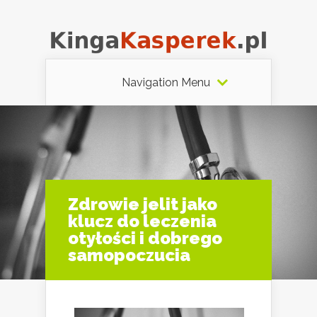
Navigation Menu
Zdrowie jelit jako
klucz do leczenia
otyłości i dobrego
samopoczucia