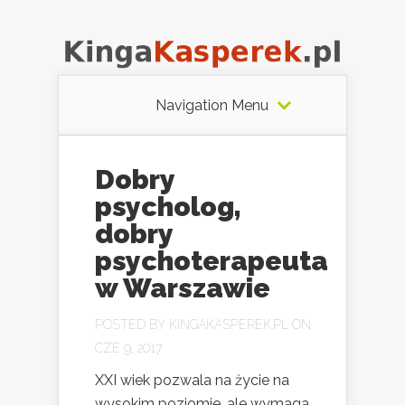
Navigation Menu
Dobry
psycholog,
dobry
psychoterapeuta
w Warszawie
POSTED BY
KINGAKASPEREK.PL
ON
CZE 9, 2017
XXI wiek pozwala na życie na
wysokim poziomie, ale wymaga