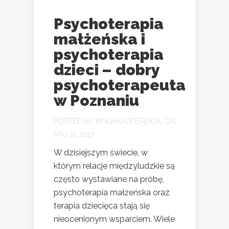
Psychoterapia
małżeńska i
psychoterapia
dzieci – dobry
psychoterapeuta
w Poznaniu
POSTED BY
KINGAKASPEREK.PL
ON
MAJ 11, 2017
W dzisiejszym świecie, w
którym relacje międzyludzkie są
często wystawiane na próbę,
psychoterapia małżeńska oraz
terapia dziecięca stają się
nieocenionym wsparciem. Wiele