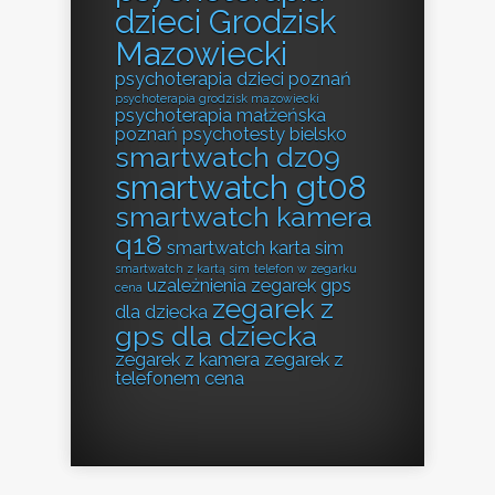
dzieci Grodzisk
Mazowiecki
psychoterapia dzieci poznań
psychoterapia grodzisk mazowiecki
psychoterapia małżeńska
poznań
psychotesty bielsko
smartwatch dz09
smartwatch gt08
smartwatch kamera
q18
smartwatch karta sim
smartwatch z kartą sim
telefon w zegarku
uzależnienia
zegarek gps
cena
zegarek z
dla dziecka
gps dla dziecka
zegarek z kamera
zegarek z
telefonem cena