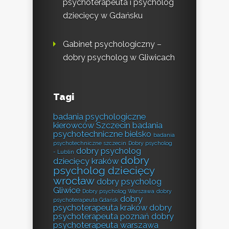
psychoterapeuta i psycholog
dziecięcy w Gdańsku
Gabinet psychologiczny –
dobry psycholog w Gliwicach
Tagi
badania psychologiczne
kierowców Szczecin
badania
psychotechniczne bielsko
badania
psychotechniczne szczecin
Dobry psycholog
dobry psycholog
- Lublin
dobry
dziecięcy kraków
psycholog dziecięcy
wrocław
dobry psycholog
Gliwice
Dobry psycholog Warszawa
dobry
dobry
psychoterapeuta Gdańsk
psychoterapeuta kraków
dobry
psychoterapeuta poznań
dobry
psychoterapeuta warszawa