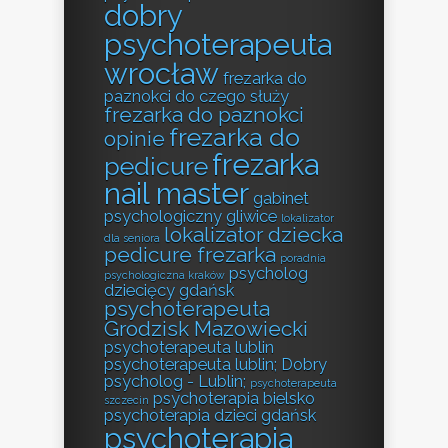
dobry
psychoterapeuta
wrocław
frezarka do
paznokci do czego służy
frezarka do paznokci
frezarka do
opinie
frezarka
pedicure
nail master
gabinet
psychologiczny gliwice
lokalizator
lokalizator dziecka
dla seniora
pedicure frezarka
poradnia
psycholog
psychologiczna kraków
dziecięcy gdańsk
psychoterapeuta
Grodzisk Mazowiecki
psychoterapeuta lublin
psychoterapeuta lublin; Dobry
psycholog - Lublin;
psychoterapeuta
psychoterapia bielsko
szczecin
psychoterapia dzieci gdańsk
psychoterapia