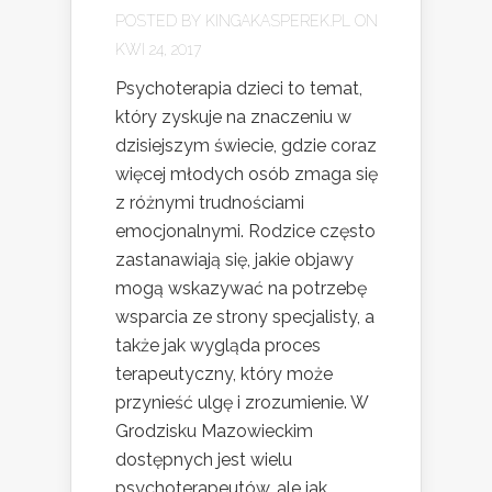
POSTED BY
KINGAKASPEREK.PL
ON
KWI 24, 2017
Psychoterapia dzieci to temat,
który zyskuje na znaczeniu w
dzisiejszym świecie, gdzie coraz
więcej młodych osób zmaga się
z różnymi trudnościami
emocjonalnymi. Rodzice często
zastanawiają się, jakie objawy
mogą wskazywać na potrzebę
wsparcia ze strony specjalisty, a
także jak wygląda proces
terapeutyczny, który może
przynieść ulgę i zrozumienie. W
Grodzisku Mazowieckim
dostępnych jest wielu
psychoterapeutów, ale jak