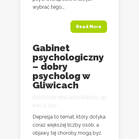
wybrać tego...
Read More
Gabinet
psychologiczny
– dobry
psycholog w
Gliwicach
POSTED BY
KINGAKASPEREK.PL
ON
KWI 12, 2017
Depresja to temat, który dotyka
coraz większej liczby osób, a
objawy tej choroby mogą być