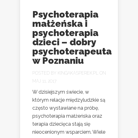
Psychoterapia
małżeńska i
psychoterapia
dzieci – dobry
psychoterapeuta
w Poznaniu
POSTED BY
KINGAKASPEREK.PL
ON
MAJ 11, 2017
W dzisiejszym świecie, w
którym relacje międzyludzkie są
często wystawiane na próbę,
psychoterapia małżeńska oraz
terapia dziecięca stają się
nieocenionym wsparciem. Wiele