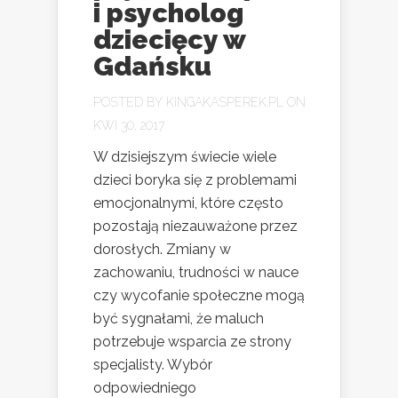
i psycholog
dziecięcy w
Gdańsku
POSTED BY
KINGAKASPEREK.PL
ON
KWI 30, 2017
W dzisiejszym świecie wiele
dzieci boryka się z problemami
emocjonalnymi, które często
pozostają niezauważone przez
dorosłych. Zmiany w
zachowaniu, trudności w nauce
czy wycofanie społeczne mogą
być sygnałami, że maluch
potrzebuje wsparcia ze strony
specjalisty. Wybór
odpowiedniego