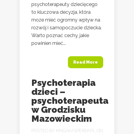
psychoterapeuty dziecięcego
to kluczowa decyzja, która
może mieć ogromny wpływ na
rozwój i samopoczucie dziecka.
Warto poznać cechy, jakie
powinien mieć...
Read More
Psychoterapia
dzieci –
psychoterapeuta
w Grodzisku
Mazowieckim
POSTED BY
KINGAKASPEREK.PL
ON