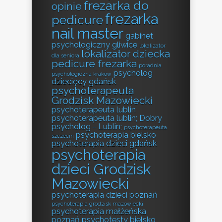
frezarka do
opinie
frezarka
pedicure
nail master
gabinet
psychologiczny gliwice
lokalizator
lokalizator dziecka
dla seniora
pedicure frezarka
poradnia
psycholog
psychologiczna kraków
dziecięcy gdańsk
psychoterapeuta
Grodzisk Mazowiecki
psychoterapeuta lublin
psychoterapeuta lublin; Dobry
psycholog - Lublin;
psychoterapeuta
psychoterapia bielsko
szczecin
psychoterapia dzieci gdańsk
psychoterapia
dzieci Grodzisk
Mazowiecki
psychoterapia dzieci poznań
psychoterapia grodzisk mazowiecki
psychoterapia małżeńska
poznań
psychotesty bielsko