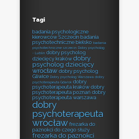
Tagi
badania psychologiczne
kierowców Szczecin
badania
psychotechniczne bielsko
badania
psychotechniczne szczecin
Dobry psycholog
dobry psycholog
- Lublin
dobry
dziecięcy kraków
psycholog dziecięcy
wrocław
dobry psycholog
Gliwice
Dobry psycholog Warszawa
dobry
dobry
psychoterapeuta Gdańsk
psychoterapeuta kraków
dobry
psychoterapeuta poznań
dobry
psychoterapeuta warszawa
dobry
psychoterapeuta
wrocław
frezarka do
paznokci do czego służy
frezarka do paznokci