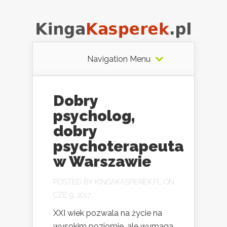
Navigation Menu
Dobry
psycholog,
dobry
psychoterapeuta
w Warszawie
POSTED BY
KINGAKASPEREK.PL
ON
CZE 9, 2017
XXI wiek pozwala na życie na
wysokim poziomie, ale wymaga