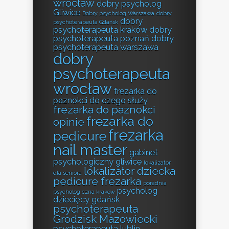
wrocław
dobry psycholog
Gliwice
Dobry psycholog Warszawa
dobry
dobry
psychoterapeuta Gdańsk
psychoterapeuta kraków
dobry
psychoterapeuta poznań
dobry
psychoterapeuta warszawa
dobry
psychoterapeuta
wrocław
frezarka do
paznokci do czego służy
frezarka do paznokci
frezarka do
opinie
frezarka
pedicure
nail master
gabinet
psychologiczny gliwice
lokalizator
lokalizator dziecka
dla seniora
pedicure frezarka
poradnia
psycholog
psychologiczna kraków
dziecięcy gdańsk
psychoterapeuta
Grodzisk Mazowiecki
psychoterapeuta lublin