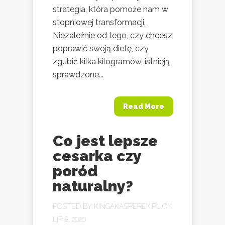
strategia, która pomoże nam w
stopniowej transformacji.
Niezależnie od tego, czy chcesz
poprawić swoją dietę, czy
zgubić kilka kilogramów, istnieją
sprawdzone...
Read More
Co jest lepsze
cesarka czy
poród
naturalny?
POSTED BY
KINGAKASPEREK.PL
ON
LIP 8, 2020