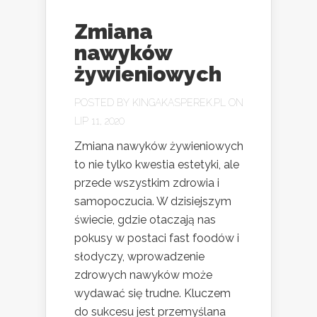
Zmiana
nawyków
żywieniowych
POSTED BY
KINGAKASPEREK.PL
ON
LIP 11, 2020
Zmiana nawyków żywieniowych
to nie tylko kwestia estetyki, ale
przede wszystkim zdrowia i
samopoczucia. W dzisiejszym
świecie, gdzie otaczają nas
pokusy w postaci fast foodów i
słodyczy, wprowadzenie
zdrowych nawyków może
wydawać się trudne. Kluczem
do sukcesu jest przemyślana