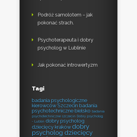
Podróż samolotem – jak
pokonać strach.
Psychoterapeuta i dobry
psycholog w Lublinie
Jak pokonać introwertyzm
Tagi
badania psychologiczne
kierowców Szczecin
badania
psychotechniczne bielsko
badania
psychotechniczne szczecin
Dobry psycholog
dobry psycholog
- Lublin
dobry
dziecięcy kraków
psycholog dziecięcy