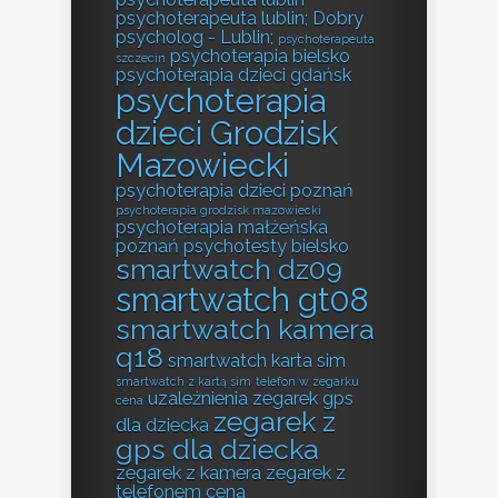
psychoterapeuta lublin; Dobry
psycholog - Lublin;
psychoterapeuta
psychoterapia bielsko
szczecin
psychoterapia dzieci gdańsk
psychoterapia
dzieci Grodzisk
Mazowiecki
psychoterapia dzieci poznań
psychoterapia grodzisk mazowiecki
psychoterapia małżeńska
poznań
psychotesty bielsko
smartwatch dz09
smartwatch gt08
smartwatch kamera
q18
smartwatch karta sim
smartwatch z kartą sim
telefon w zegarku
uzależnienia
zegarek gps
cena
zegarek z
dla dziecka
gps dla dziecka
zegarek z kamera
zegarek z
telefonem cena