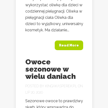
wykorzystać oliwkę dla dzieci w
codziennej pielęgnacji. Oliwka w
pielęgnacji ciała Oliwka dla
dzieci to wyjątkowy, uniwersalny
kosmetyk. Ma działanie...
Read More
Owoce
sezonowe w
wielu daniach
POSTED BY
KINGAKASPEREK.PL
ON
LIP 20, 2020
Sezonowe owoce to prawdziwy
skarb, który wprowadza do