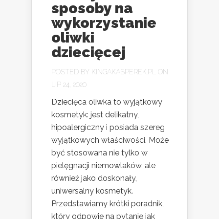
sposoby na
wykorzystanie
oliwki
dziecięcej
POSTED BY
KINGAKASPEREK.PL
ON
LIP 24, 2020
Dziecięca oliwka to wyjątkowy
kosmetyk: jest delikatny,
hipoalergiczny i posiada szereg
wyjątkowych właściwości. Może
być stosowana nie tylko w
pielęgnacji niemowlaków, ale
również jako doskonały,
uniwersalny kosmetyk.
Przedstawiamy krótki poradnik,
który odpowie na pytanie jak