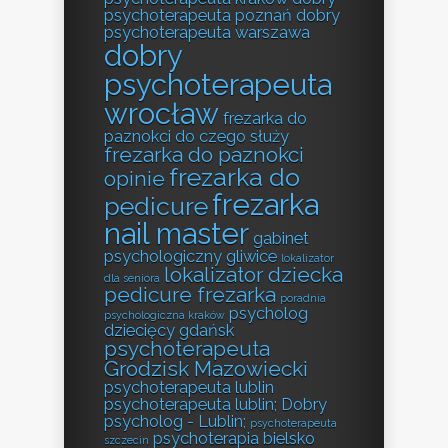
psychoterapeuta poznań
dobry
psychoterapeuta warszawa
dobry
psychoterapeuta
wrocław
frezarka do
paznokci do czego służy
frezarka do paznokci
frezarka do
opinie
frezarka
pedicure
nail master
gabinet
psychologiczny gliwice
lokalizator
lokalizator dziecka
dla seniora
pedicure frezarka
poradnia
psycholog
psychologiczna kraków
dziecięcy gdańsk
psychoterapeuta
Grodzisk Mazowiecki
psychoterapeuta lublin
psychoterapeuta lublin; Dobry
psycholog - Lublin;
psychoterapeuta
psychoterapia bielsko
szczecin