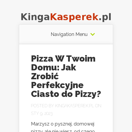
Navigation Menu
Pizza W Twoim
Domu: Jak
Zrobić
Perfekcyjne
Ciasto do Pizzy?
POSTED BY
KINGAKASPEREK.PL
ON
STY 9, 2023
Marzysz o pysznej, domowej
pizzy, ale nie wiesz, od czego