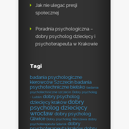
Jak nie ulegać presji
społecznej
Poradnia psychologiczna –
dobry psycholog dziecięcy i
psychoterapeuta w Krakowie
Tagi
badania psychologiczne
kierowców Szczecin
badania
psychotechniczne bielsko
badania
psychotechniczne szczecin
Dobry psycholog
dobry psycholog
- Lublin
dobry
dziecięcy kraków
psycholog dziecięcy
wrocław
dobry psycholog
Gliwice
Dobry psycholog Warszawa
dobry
dobry
psychoterapeuta Gdańsk
psychoterapeuta kraków
dobry