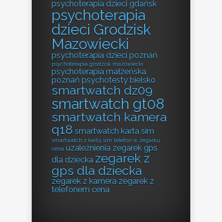
psychoterapia dzieci gdańsk
psychoterapia
dzieci Grodzisk
Mazowiecki
psychoterapia dzieci poznań
psychoterapia grodzisk mazowiecki
psychoterapia małżeńska
poznań
psychotesty bielsko
smartwatch dz09
smartwatch gt08
smartwatch kamera
q18
smartwatch karta sim
smartwatch z kartą sim
telefon w zegarku
uzależnienia
zegarek gps
cena
zegarek z
dla dziecka
gps dla dziecka
zegarek z kamera
zegarek z
telefonem cena