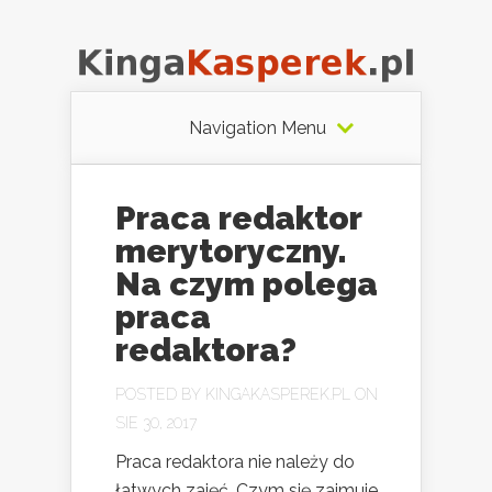
Navigation Menu
Praca redaktor
merytoryczny.
Na czym polega
praca
redaktora?
POSTED BY
KINGAKASPEREK.PL
ON
SIE 30, 2017
Praca redaktora nie należy do
łatwych zajęć. Czym się zajmuje