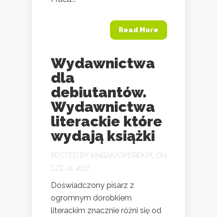
Read More
Wydawnictwa
dla
debiutantów.
Wydawnictwa
literackie które
wydają książki
POSTED BY
KINGAKASPEREK.PL
ON
CZE 24, 2017
Doświadczony pisarz z
ogromnym dorobkiem
literackim znacznie różni się od