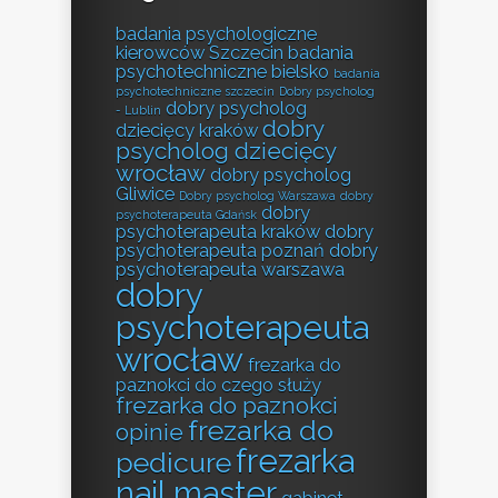
badania psychologiczne
kierowców Szczecin
badania
psychotechniczne bielsko
badania
psychotechniczne szczecin
Dobry psycholog
dobry psycholog
- Lublin
dobry
dziecięcy kraków
psycholog dziecięcy
wrocław
dobry psycholog
Gliwice
Dobry psycholog Warszawa
dobry
dobry
psychoterapeuta Gdańsk
psychoterapeuta kraków
dobry
psychoterapeuta poznań
dobry
psychoterapeuta warszawa
dobry
psychoterapeuta
wrocław
frezarka do
paznokci do czego służy
frezarka do paznokci
frezarka do
opinie
frezarka
pedicure
nail master
gabinet