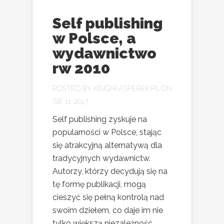
Self publishing
w Polsce, a
wydawnictwo
rw 2010
POSTED BY
KINGAKASPEREK.PL
ON
SIE 11, 2017
Self publishing zyskuje na
popularności w Polsce, stając
się atrakcyjną alternatywą dla
tradycyjnych wydawnictw.
Autorzy, którzy decydują się na
tę formę publikacji, mogą
cieszyć się pełną kontrolą nad
swoim dziełem, co daje im nie
tylko większą niezależność