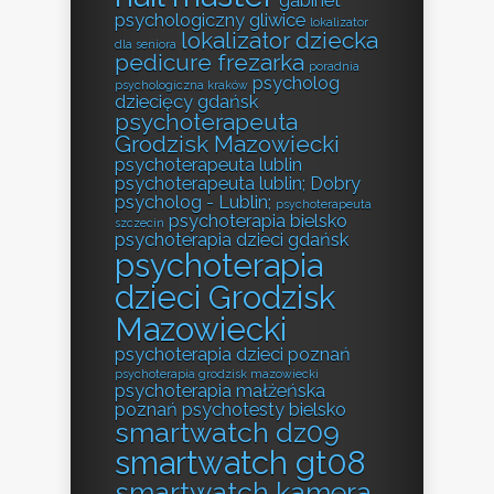
psychologiczny gliwice
lokalizator
lokalizator dziecka
dla seniora
pedicure frezarka
poradnia
psycholog
psychologiczna kraków
dziecięcy gdańsk
psychoterapeuta
Grodzisk Mazowiecki
psychoterapeuta lublin
psychoterapeuta lublin; Dobry
psycholog - Lublin;
psychoterapeuta
psychoterapia bielsko
szczecin
psychoterapia dzieci gdańsk
psychoterapia
dzieci Grodzisk
Mazowiecki
psychoterapia dzieci poznań
psychoterapia grodzisk mazowiecki
psychoterapia małżeńska
poznań
psychotesty bielsko
smartwatch dz09
smartwatch gt08
smartwatch kamera