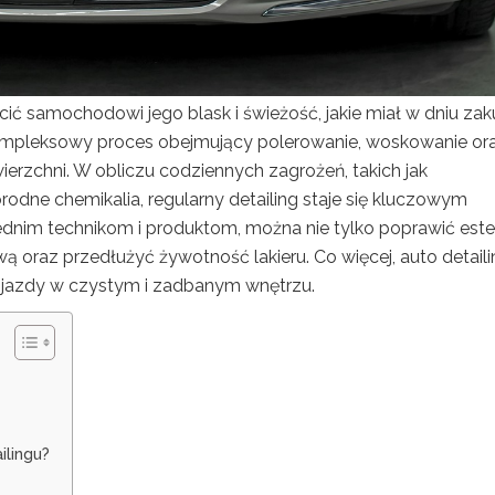
cić samochodowi jego blask i świeżość, jakie miał w dniu zak
 kompleksowy proces obejmujący polerowanie, woskowanie or
ierzchni. W obliczu codziennych zagrożeń, takich jak
odne chemikalia, regularny detailing staje się kluczowym
nim technikom i produktom, można nie tylko poprawić este
ą oraz przedłużyć żywotność lakieru. Co więcej, auto detaili
 jazdy w czystym i zadbanym wnętrzu.
ilingu?