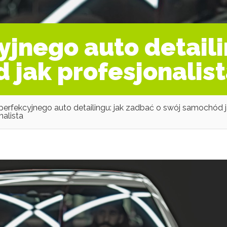
yjnego auto detaili
 jak profesjonalis
perfekcyjnego auto detailingu: jak zadbać o swój samochód 
nalista