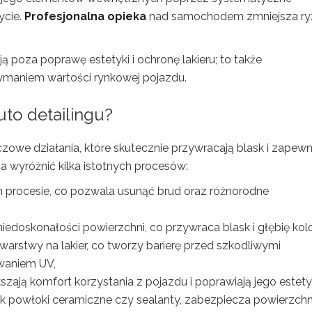
ycie.
Profesjonalna opieka
nad samochodem zmniejsza ry
ą poza poprawę estetyki i ochronę lakieru; to także
ymaniem wartości rynkowej pojazdu.
uto detailingu?
czowe działania, które skutecznie przywracają blask i zapewn
 wyróżnić kilka istotnych procesów:
 procesie, co pozwala usunąć brud oraz różnorodne
niedoskonałości powierzchni, co przywraca blask i głębię kolo
warstwy na lakier, co tworzy barierę przed szkodliwymi
waniem UV,
zają komfort korzystania z pojazdu i poprawiają jego estety
 jak powłoki ceramiczne czy sealanty, zabezpiecza powierzchn