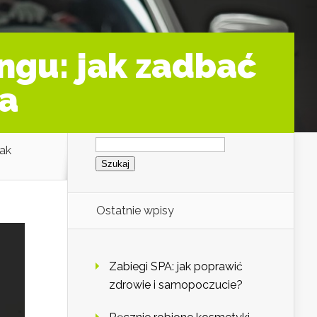
ngu: jak zadbać
ta
Szukaj:
jak
Ostatnie wpisy
Zabiegi SPA: jak poprawić
zdrowie i samopoczucie?