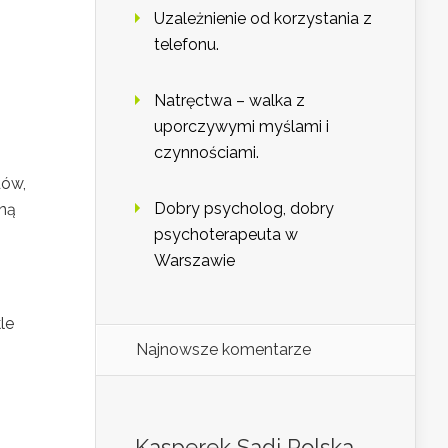
Uzależnienie od korzystania z
telefonu.
Natręctwa – walka z
uporczywymi myślami i
czynnościami.
dów,
Dobry psycholog, dobry
zną
psychoterapeuta w
Warszawie
le
Najnowsze komentarze
Kasperek Sadi Polska