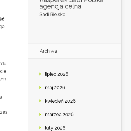
agencja celna
Sadi Bielsko
ść
ego
Archiwa
zdu.
cie
lipiec 2026
iem
maj 2026
a
kwiecień 2026
czas
marzec 2026
luty 2026