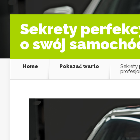
Sekrety perfekc
o swój samochód
Home
Pokazać warto
Sekrety 
profesjo