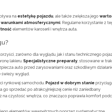
 wpływa na
estetykę pojazdu
, ale także zwiększa jego
warto
i warunkami atmosferycznymi
. Regularne korzystanie z t
otność
elementów karoserii i wnętrza auta.
ngu?
korzyści, zarówno dla wyglądu, jak i stanu technicznego poja
onę lakieru.
Specjalistyczne preparaty
, stosowane w trak
bezpiecza auto przed zarysowaniami oraz szkodliwym działan
e świeży wygląd.
ości rynkowej samochodu.
Pojazd w dobrym stanie
przyciąg
 go sprzedać po atrakcyjniejszej cenie niż zaniedbany
eż na czystość wnętrza, co znacząco poprawia komfort pod
ść jego elementów wewnętrznych poprzez systematyczne