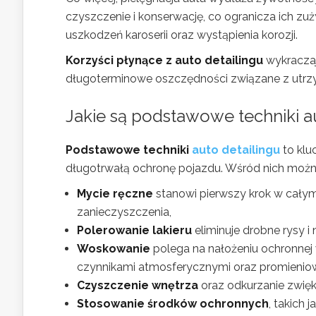
czyszczenie i konserwację, co ogranicza ich zuż
uszkodzeń karoserii oraz wystąpienia korozji.
Korzyści płynące z auto detailingu
wykraczaj
długoterminowe oszczędności związane z utrz
Jakie są podstawowe techniki a
Podstawowe techniki
auto detailingu
to klu
długotrwałą ochronę pojazdu. Wśród nich można
Mycie ręczne
stanowi pierwszy krok w całym
zanieczyszczenia,
Polerowanie lakieru
eliminuje drobne rysy i 
Woskowanie
polega na nałożeniu ochronnej 
czynnikami atmosferycznymi oraz promienio
Czyszczenie wnętrza
oraz odkurzanie zwięks
Stosowanie środków ochronnych
, takich