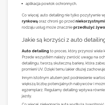
aplikacja powłok ochronnych.
Co więcej, auto detailing nie tylko pozytywnie
rynkową
oraz chroni go przed
niekorzystnym
rodzaju usług może znacznie
przedłużyć żyw
Jakie są korzyści z auto detaili
Auto detailing
to proces, który przynosi wiele 
Przede wszystkim należy zwrócić uwagę na ochr
detailingu, tworzą skuteczną barierę, która za
promieni UV. Dzięki temu lakier dłużej zachowuj
Innym istotnym atutem jest podniesienie wart
większą liczbę potencjalnych nabywców i można
egzemplarz. Regularny detailing wpływa równi
jazdy.
Co więcej, pielęgnacja auta wydłuża żywotno