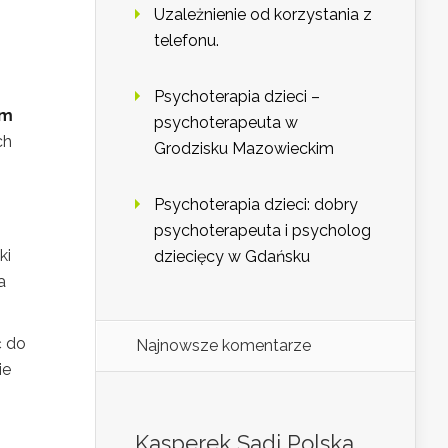
Uzależnienie od korzystania z
telefonu.
Psychoterapia dzieci –
um
psychoterapeuta w
ch
Grodzisku Mazowieckim
Psychoterapia dzieci: dobry
psychoterapeuta i psycholog
ki
dziecięcy w Gdańsku
a
ć do
Najnowsze komentarze
ie
Kasperek Sadi Polska