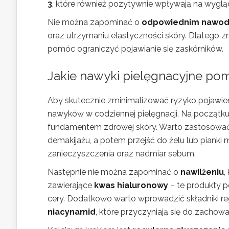
3
, które również pozytywnie wpływają na wygląd
Nie można zapominać o
odpowiednim nawod
oraz utrzymaniu elastyczności skóry. Dlatego 
pomóc ograniczyć pojawianie się zaskórników.
Jakie nawyki pielęgnacyjne po
Aby skutecznie zminimalizować ryzyko pojawien
nawyków w codziennej pielęgnacji. Na początk
fundamentem zdrowej skóry. Warto zastosowa
demakijażu, a potem przejść do żelu lub pianki m
zanieczyszczenia oraz nadmiar sebum.
Następnie nie można zapominać o
nawilżeniu
,
zawierające
kwas hialuronowy
– te produkty 
cery. Dodatkowo warto wprowadzić składniki reg
niacynamid
, które przyczyniają się do zachow