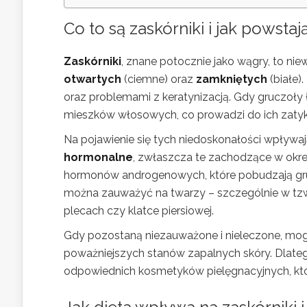
Co to są zaskórniki i jak powstaj
Zaskórniki
, znane potocznie jako wągry, to n
otwartych
(ciemne) oraz
zamkniętych
(białe)
oraz problemami z keratynizacją. Gdy gruczoły 
mieszków włosowych, co prowadzi do ich zatykan
Na pojawienie się tych niedoskonałości wpływaj
hormonalne
, zwłaszcza te zachodzące w okre
hormonów androgenowych, które pobudzają gruc
można zauważyć na twarzy – szczególnie w tz
plecach czy klatce piersiowej.
Gdy pozostaną niezauważone i nieleczone, mog
poważniejszych stanów zapalnych skóry. Dlateg
odpowiednich kosmetyków pielęgnacyjnych, kt