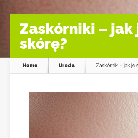
Zaskórniki – jak
skórę?
Home
Uroda
Zaskórniki – jak j