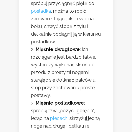
spróbuj przyciągnąć piętę do
pośladka
, można to robić
zarówno stojąc, jak i leżąc na
boku, chwyć stopę z tyłu i
delikatnie pociągnij ją w kierunku
pośladków.
Mięśnie dwugłowe
: ich
rozciąganie jest bardzo łatwe,
wystarczy wykonać skłon do
przodu z prostymi nogami,
starając się dotknąć palców u
stóp przy zachowaniu prostej
postawy.
Mięśnie pośladkowe
:
spróbuj tzw. „pozycji gołębia”,
leżąc na
plecach
, skrzyżuj jedną
nogę nad drugą i delikatnie