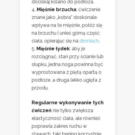
dociskaj kolano do podłoża.
Mięśnie brzucha
: ćwiczenie
znane jako „kobra” doskonale
wpływa na te mięśnie, połóż się
na brzuchu i unieś górną część
ciała, opierając się na
dłoniach
.
Mięśnie łydek
: aby je
rozciągnąć, stań przy ścianie lub
słupku, jedna noga powinna być
wyprostowana z piętą opartą o
podłoże, a druga lekko ugięta z
przodu.
Regularne wykonywanie tych
ćwiczeń
nie tylko zwiększa
elastyczność ciała, ale również
poprawia zakres ruchu w
stawach, taki trening korzystnie