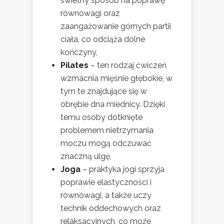
świetny sposób na poprawę
równowagi oraz
zaangażowanie górnych partii
ciała, co odciąża dolne
kończyny,
Pilates
– ten rodzaj ćwiczeń
wzmacnia mięśnie głębokie, w
tym te znajdujące się w
obrębie dna miednicy. Dzięki
temu osoby dotknięte
problemem nietrzymania
moczu mogą odczuwać
znaczną ulgę,
Joga
– praktyka jogi sprzyja
poprawie elastyczności i
równowagi, a także uczy
technik oddechowych oraz
relaksacyjnych, co może