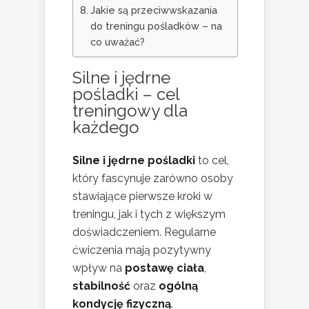
Jakie są przeciwwskazania
do treningu pośladków – na
co uważać?
Silne i jędrne
pośladki –
cel
treningowy
dla
każdego
Silne i jędrne pośladki
to cel,
który fascynuje zarówno osoby
stawiające pierwsze kroki w
treningu, jak i tych z większym
doświadczeniem. Regularne
ćwiczenia mają pozytywny
wpływ na
postawę ciała
,
stabilność
oraz
ogólną
kondycję fizyczną
.