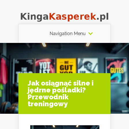
Navigation Menu
Jak osiągnąć silne i
jędrne pośladki?
Przewodnik
treningowy