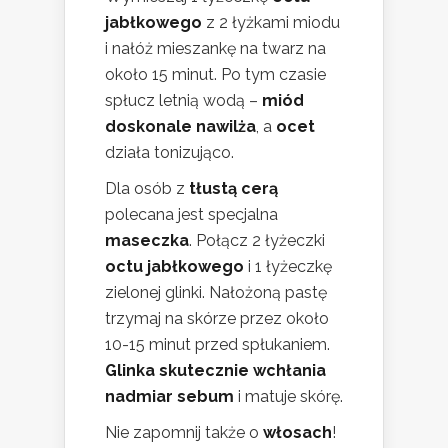
jabłkowego
z 2 łyżkami miodu
i nałóż mieszankę na twarz na
około 15 minut. Po tym czasie
spłucz letnią wodą –
miód
doskonale nawilża
, a
ocet
działa tonizująco.
Dla osób z
tłustą cerą
polecana jest specjalna
maseczka
. Połącz 2 łyżeczki
octu jabłkowego
i 1 łyżeczkę
zielonej glinki. Nałożoną pastę
trzymaj na skórze przez około
10-15 minut przed spłukaniem.
Glinka skutecznie wchłania
nadmiar sebum
i matuje skórę.
Nie zapomnij także o
włosach
!