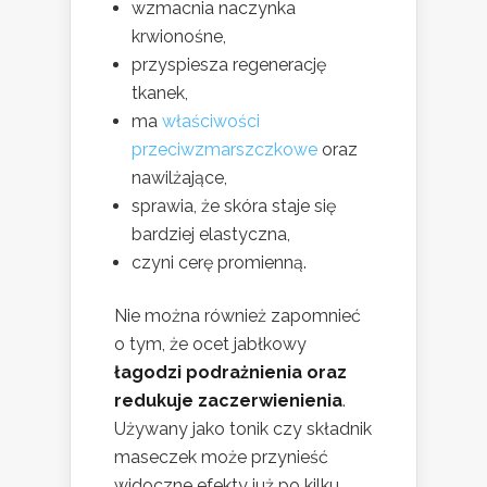
wzmacnia naczynka
krwionośne,
przyspiesza regenerację
tkanek,
ma
właściwości
przeciwzmarszczkowe
oraz
nawilżające,
sprawia, że skóra staje się
bardziej elastyczna,
czyni cerę promienną.
Nie można również zapomnieć
o tym, że ocet jabłkowy
łagodzi podrażnienia oraz
redukuje zaczerwienienia
.
Używany jako tonik czy składnik
maseczek może przynieść
widoczne efekty już po kilku