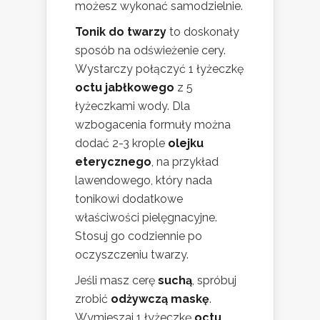
możesz wykonać samodzielnie.
Tonik do twarzy
to doskonały
sposób na odświeżenie cery.
Wystarczy połączyć 1 łyżeczkę
octu jabłkowego
z 5
łyżeczkami wody. Dla
wzbogacenia formuły można
dodać 2-3 krople
olejku
eterycznego
, na przykład
lawendowego, który nada
tonikowi dodatkowe
właściwości pielęgnacyjne.
Stosuj go codziennie po
oczyszczeniu twarzy.
Jeśli masz cerę
suchą
, spróbuj
zrobić
odżywczą maskę
.
Wymieszaj 1 łyżeczkę
octu