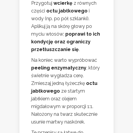
Przygotuj
wcierkę
z równych
części
octu jabłkowego
i
wody (np. po pół szklanki).
Aplikuj ją na skórę głowy po
myciu włosów;
poprawi to ich
kondycję oraz ograniczy
przetłuszczanie się
.
Na koniec warto wypróbować
peeling enzymatyczny
, który
świetnie wygładza cerę.
Zmieszaj jedną łyżeczkę
octu
jabłkowego
ze startym
jabłkiem oraz olejem
migdałowym w proporcji 1:1.
Nałożony na twarz skutecznie
usunie martwy naskórek.
Te przepisy są łatwe do