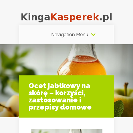
Navigation Menu
Ocet jabłkowy na
skórę – korzyści,
zastosowanie i
przepisy domowe