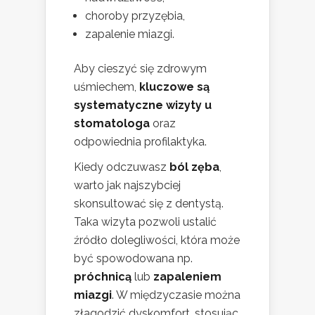
choroby przyzębia,
zapalenie miazgi.
Aby cieszyć się zdrowym
uśmiechem,
kluczowe są
systematyczne wizyty u
stomatologa
oraz
odpowiednia profilaktyka.
Kiedy odczuwasz
ból zęba
,
warto jak najszybciej
skonsultować się z dentystą.
Taka wizyta pozwoli ustalić
źródło dolegliwości, która może
być spowodowana np.
próchnicą
lub
zapaleniem
miazgi
. W międzyczasie można
złagodzić dyskomfort, stosując