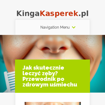
Navigation Menu
Jak skutecznie
leczyć zęby?
Przewodnik po
zdrowym uśmiechu