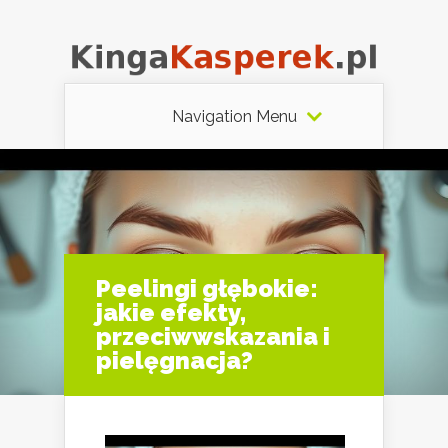
Navigation Menu
Peelingi głębokie:
jakie efekty,
przeciwwskazania i
pielęgnacja?