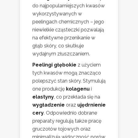
do najpopularniejszych kwasów
wykorzystywanych w
peelingach chemicznych – jego
niewielkie cząsteczki pozwalają
na efektywne przenikanie w
głąb skóry, co skutkuje
wydajnym złuszczaniem.
Peelingi głębokie
z użyciem
tych kwasów mogą znacząco
polepszyć stan skóry. Stymulują
one produkcję
kolagenu
i
elastyny
, co przekłada się na
wygładzenie
oraz
ujędrnienie
cery
. Odpowiednio dobrane
preparaty regulują także pracę
gruczołów łojowych oraz
minimalizują widoczność porów.