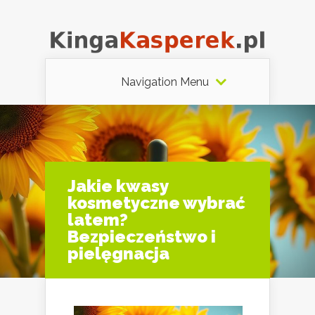
Navigation Menu
Jakie kwasy
kosmetyczne wybrać
latem?
Bezpieczeństwo i
pielęgnacja