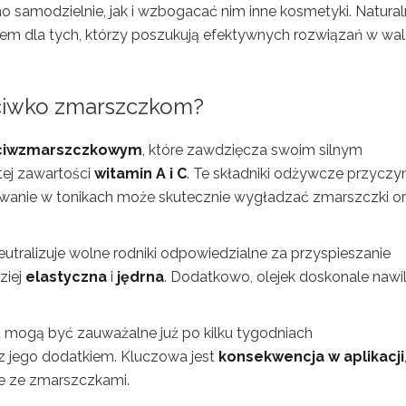
 samodzielnie, jak i wzbogacać nim inne kosmetyki. Natura
orem dla tych, którzy poszukują efektywnych rozwiązań w wal
eciwko zmarszczkom?
ciwzmarszczkowym
, które zawdzięcza swoim silnym
ej zawartości
witamin A i C
. Te składniki odżywcze przyczyn
osowanie w tonikach może skutecznie wygładzać zmarszczki o
utralizuje wolne rodniki odpowiedzialne za przyspieszanie
ziej
elastyczna
i
jędrna
. Dodatkowo, olejek doskonale nawil
ku mogą być zauważalne już po kilku tygodniach
z jego dodatkiem. Kluczowa jest
konsekwencja w aplikacji
ce ze zmarszczkami.