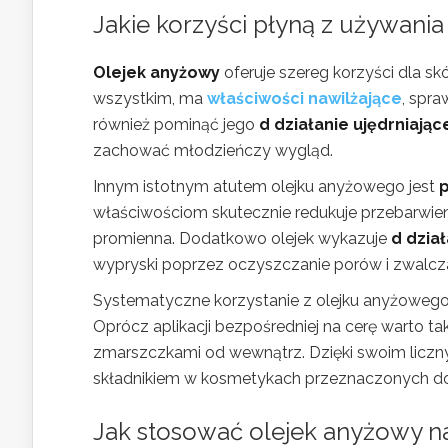
Jakie korzyści płyną z używani
Olejek anyżowy
oferuje szereg korzyści dla sk
wszystkim, ma
właściwości nawilżające
, spra
również pominąć jego
d działanie ujędrniają
zachować młodzieńczy wygląd.
Innym istotnym atutem olejku anyżowego jest
p
właściwościom skutecznie redukuje przebarwienia i
promienna. Dodatkowo olejek wykazuje
d dzia
wypryski poprzez oczyszczanie porów i zwalczan
Systematyczne korzystanie z olejku anyżowego 
Oprócz aplikacji bezpośredniej na cerę warto ta
zmarszczkami od wewnątrz. Dzięki swoim liczn
składnikiem w kosmetykach przeznaczonych do
Jak stosować olejek anyżowy n