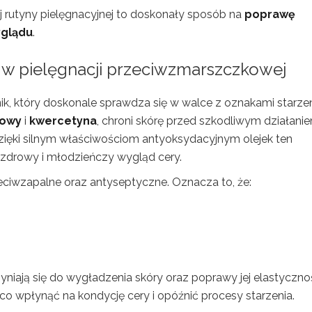
rutyny pielęgnacyjnej to doskonały sposób na
poprawę
glądu
.
o w
pielęgnacji przeciwzmarszczkowej
ik, który doskonale sprawdza się w walce z oznakami starzen
mowy
i
kwercetyna
, chroni skórę przed szkodliwym działani
ięki silnym właściwościom antyoksydacyjnym olejek ten
ra zdrowy i młodzieńczy wygląd cery.
eciwzapalne oraz antyseptyczne. Oznacza to, że:
zyniają się do wygładzenia skóry oraz poprawy jej elastycznoś
o wpłynąć na kondycję cery i opóźnić procesy starzenia.