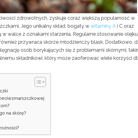
ciwości zdrowotnych, zyskuje coraz większą popularność w
szczkami. Jego unikalny skład, bogaty w
witaminy A
i C oraz
ą w walce z oznakami starzenia. Regularne stosowanie olejku
 również przywraca skórze młodzieńczy blask. Dodatkowo, dz
lęgnację osób borykających się z problemami skórnymi, taki
uralnemu składnikowi, który może zaoferować wiele korzyści d
czki
przeciwzmarszczkowej
zkom?
go na skórę?
trożności?