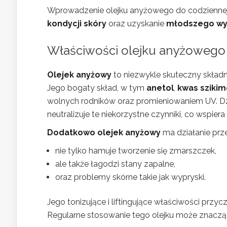
Wprowadzenie olejku anyżowego do codziennej 
kondycji skóry
oraz uzyskanie
młodszego wy
Właściwości olejku anyżoweg
Olejek anyżowy
to niezwykle skuteczny składn
Jego bogaty skład, w tym
anetol
,
kwas sziki
wolnych rodników oraz promieniowaniem UV. Dz
neutralizuje te niekorzystne czynniki, co wspie
Dodatkowo olejek anyżowy
ma działanie prz
nie tylko hamuje tworzenie się zmarszczek,
ale także łagodzi stany zapalne,
oraz problemy skórne takie jak wypryski.
Jego tonizujące i liftingujące właściwości przyc
Regularne stosowanie tego olejku może znacząc