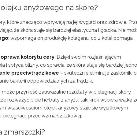
a olejku anyżowego na skórę?
óry, które znacząco wpływają na jej wygląd oraz zdrowie. Pr
wiając, że skóra staje się bardziej elastyczna i gładka. Nie mo
cego
; wspomaga on produkcję kolagenu, co z kolei pomaga
oprawa kolorytu cery
. Dzięki swoim rozjaśniającym
 spłyca blizny, co sprawia, że skóra staje się bardziej jednol
łanie przeciwtrądzikowe
– skutecznie eliminuje zaskórniki 
ie bakterii odpowiedzialnych za trądzik.
może przynieść zauważalne rezultaty w pielęgnacji skóry.
kże rozważyć picie herbaty z anyżu; taki krok wspiera walkę z
ym właściwościom olejek anyżowy staje się wyjątkowym
 pielęgnacji przeciwzmarszczkowej.
a zmarszczki?