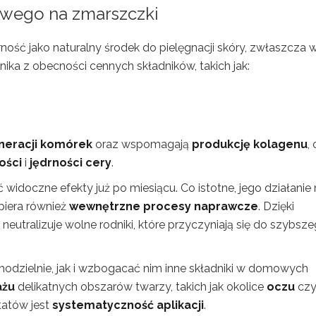
wego na zmarszczki
ność jako naturalny środek do pielęgnacji skóry, zwłaszcza 
ika z obecności cennych składników, takich jak:
neracji komórek
oraz wspomagają
produkcję kolagenu
,
ości
i
jędrności cery
.
widoczne efekty już po miesiącu. Co istotne, jego działanie 
piera również
wewnętrzne procesy naprawcze
. Dzięki
neutralizuje wolne rodniki, które przyczyniają się do szybsz
dzielnie, jak i wzbogacać nim inne składniki w domowych
żu
delikatnych obszarów twarzy, takich jak okolice
oczu
cz
tatów jest
systematyczność aplikacji
.