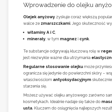
Wprowadzenie do olejku anyżo
Olejek anyżowy
zyskuje coraz większą popular
walce ze
zmarszczkami
. Jego skuteczność wyn
witaminy A i C
,
minerały
, w tym
magnez
i
cynk
.
Te substancje odgrywają kluczową rolę w
rege
jest niezwykle ważne dla utrzymania
elastyczn
Regularne stosowanie olejku
może przynieść 
ogranicza się jedynie do powierzchni skóry – ws
właściwościom
antyoksydacyjnym
skutecznie 
starzenia się.
Możesz używać olejku anyżowego zarówno samo
kosmetykach. Idealnie nadaje się także do
masa
usta
. Kluczem do osiągnięcia najlepszych rezul