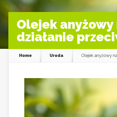
Olejek anyżowy 
działanie przec
Home
Uroda
Olejek anyżowy na