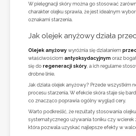
W pielęgnacji skóry można go stosować zarówno
charakter olejku sprawia, że jest idealnym wyb
oznakami starzenia.
Jak olejek anyżowy działa prz
Olejek anyżowy
wyróżnia się działaniem
prze
właściwościom
antyoksydacyjnym
oraz bogat
się do
regeneracji skóry
, a ich regularne st
drobne linie.
Jak działa olejek anyżowy? Przede wszystkim ne
procesu starzenia. W efekcie skóra staje się bard
co znacząco poprawia ogólny wygląd cery.
Warto podkreślić, że rezultaty stosowania olej
systematycznego używania toniku czy wcierek 
która pozwala uzyskać najlepsze efekty w wal