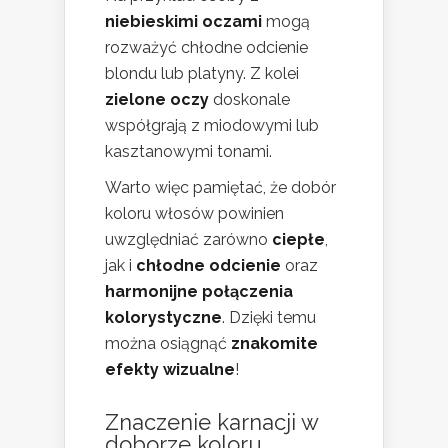
niebieskimi oczami
mogą
rozważyć chłodne odcienie
blondu lub platyny. Z kolei
zielone oczy
doskonale
współgrają z miodowymi lub
kasztanowymi tonami.
Warto więc pamiętać, że dobór
koloru włosów powinien
uwzględniać zarówno
ciepłe
,
jak i
chłodne odcienie
oraz
harmonijne połączenia
kolorystyczne
. Dzięki temu
można osiągnąć
znakomite
efekty wizualne
!
Znaczenie karnacji w
doborze koloru