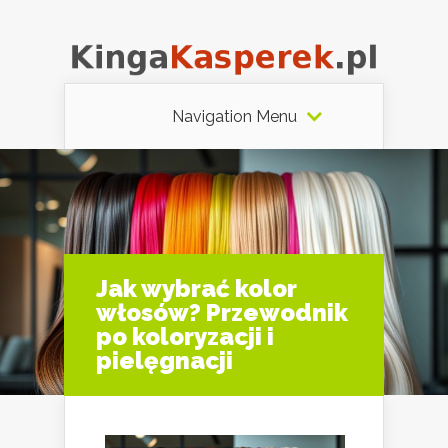
Navigation Menu
Jak wybrać kolor
włosów? Przewodnik
po koloryzacji i
pielęgnacji