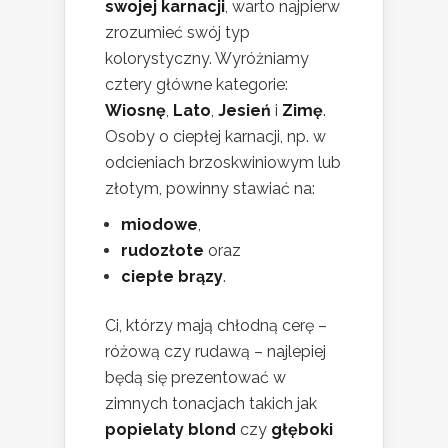
swojej karnacji
, warto najpierw
zrozumieć swój typ
kolorystyczny. Wyróżniamy
cztery główne kategorie:
Wiosnę
,
Lato
,
Jesień
i
Zimę
.
Osoby o ciepłej karnacji, np. w
odcieniach brzoskwiniowym lub
złotym, powinny stawiać na:
miodowe
,
rudozłote
oraz
ciepłe brązy
.
Ci, którzy mają chłodną cerę –
różową czy rudawą – najlepiej
będą się prezentować w
zimnych tonacjach takich jak
popielaty blond
czy
głęboki