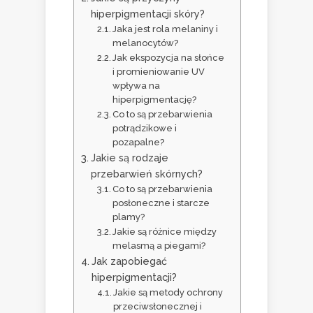
hiperpigmentacji skóry?
Jaka jest rola melaniny i
melanocytów?
Jak ekspozycja na słońce
i promieniowanie UV
wpływa na
hiperpigmentację?
Co to są przebarwienia
potrądzikowe i
pozapalne?
Jakie są rodzaje
przebarwień skórnych?
Co to są przebarwienia
posłoneczne i starcze
plamy?
Jakie są różnice między
melasmą a piegami?
Jak zapobiegać
hiperpigmentacji?
Jakie są metody ochrony
przeciwsłonecznej i