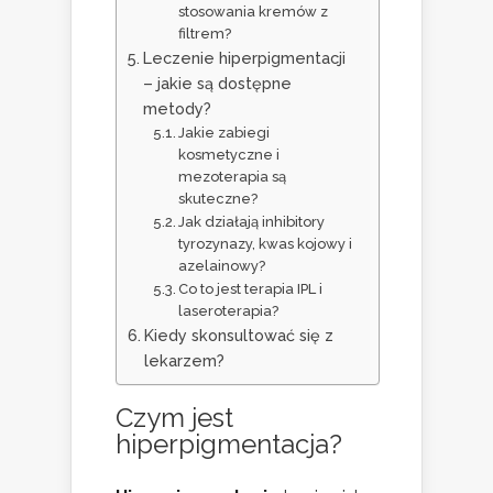
stosowania kremów z
filtrem?
Leczenie hiperpigmentacji
– jakie są dostępne
metody?
Jakie zabiegi
kosmetyczne i
mezoterapia są
skuteczne?
Jak działają inhibitory
tyrozynazy, kwas kojowy i
azelainowy?
Co to jest terapia IPL i
laseroterapia?
Kiedy skonsultować się z
lekarzem?
Czym jest
hiperpigmentacja?