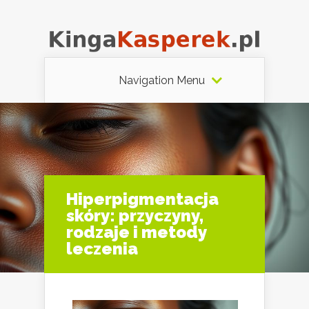
Navigation Menu
Hiperpigmentacja
skóry: przyczyny,
rodzaje i metody
leczenia