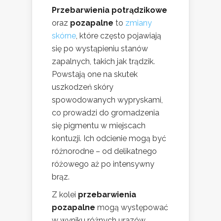
Przebarwienia potrądzikowe
oraz
pozapalne
to
zmiany
skórne
, które często pojawiają
się po wystąpieniu stanów
zapalnych, takich jak trądzik.
Powstają one na skutek
uszkodzeń skóry
spowodowanych wypryskami,
co prowadzi do gromadzenia
się pigmentu w miejscach
kontuzji. Ich odcienie mogą być
różnorodne – od delikatnego
różowego aż po intensywny
brąz.
Z kolei
przebarwienia
pozapalne
mogą występować
w wyniku różnych urazów