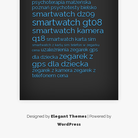
psychoterapia małżeńska
poznań
psychotesty bielsko
smartwatch dz09
smartwatch gt08
smartwatch kamera
q18
smartwatch karta sim
smartwatch z kartą sim
telefon w zegarku
uzależnienia
zegarek gps
cena
zegarek z
dla dziecka
gps dla dziecka
zegarek z kamera
zegarek z
telefonem cena
Designed by
Elegant Themes
| Powered by
WordPress