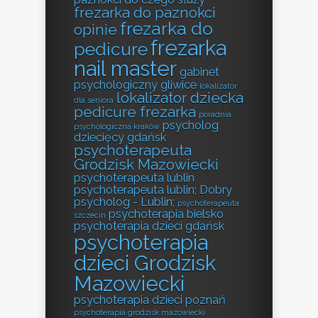
frezarka do paznokci
frezarka do
opinie
frezarka
pedicure
nail master
gabinet
psychologiczny gliwice
lokalizator
lokalizator dziecka
dla seniora
pedicure frezarka
poradnia
psycholog
psychologiczna kraków
dziecięcy gdańsk
psychoterapeuta
Grodzisk Mazowiecki
psychoterapeuta lublin
psychoterapeuta lublin; Dobry
psycholog - Lublin;
psychoterapeuta
psychoterapia bielsko
szczecin
psychoterapia dzieci gdańsk
psychoterapia
dzieci Grodzisk
Mazowiecki
psychoterapia dzieci poznań
psychoterapia grodzisk mazowiecki