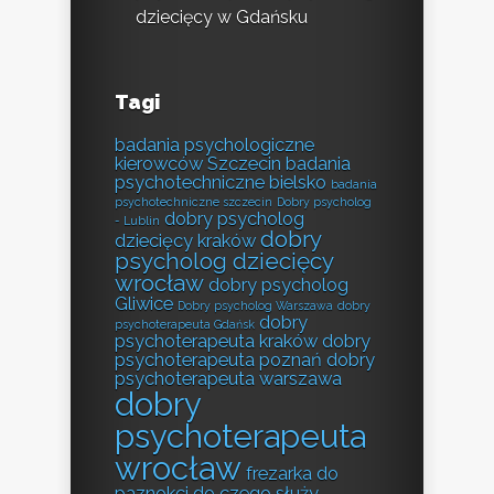
dziecięcy w Gdańsku
Tagi
badania psychologiczne
kierowców Szczecin
badania
psychotechniczne bielsko
badania
psychotechniczne szczecin
Dobry psycholog
dobry psycholog
- Lublin
dobry
dziecięcy kraków
psycholog dziecięcy
wrocław
dobry psycholog
Gliwice
Dobry psycholog Warszawa
dobry
dobry
psychoterapeuta Gdańsk
psychoterapeuta kraków
dobry
psychoterapeuta poznań
dobry
psychoterapeuta warszawa
dobry
psychoterapeuta
wrocław
frezarka do
paznokci do czego służy