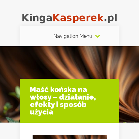
Navigation Menu
Maść końska na
włosy – działanie,
efekty i sposób
użycia