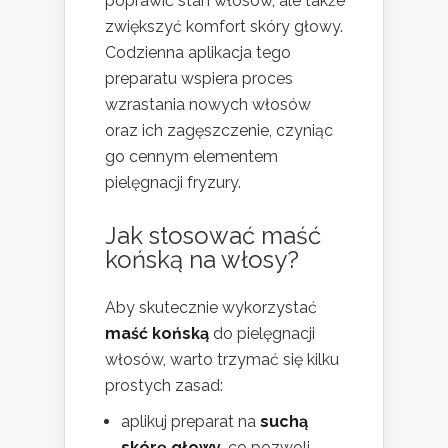
poprawić stan włosów, ale także
zwiększyć komfort skóry głowy.
Codzienna aplikacja tego
preparatu wspiera proces
wzrastania nowych włosów
oraz ich zagęszczenie, czyniąc
go cennym elementem
pielęgnacji fryzury.
Jak stosować maść
końską na włosy?
Aby skutecznie wykorzystać
maść końską
do pielęgnacji
włosów, warto trzymać się kilku
prostych zasad:
aplikuj preparat na
suchą
skórę głowy
, co pozwoli