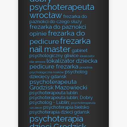
psychoterapeuta
wrocław
frezarka do
paznokci do czego służy
frezarka do paznokci
frezarka do
opinie
frezarka
pedicure
nail master
gabinet
psychologiczny gliwice
lokalizator
lokalizator dziecka
dla seniora
pedicure frezarka
poradnia
psycholog
psychologiczna kraków
dziecięcy gdańsk
psychoterapeuta
Grodzisk Mazowiecki
psychoterapeuta lublin
psychoterapeuta lublin; Dobry
psycholog - Lublin;
psychoterapeuta
psychoterapia bielsko
szczecin
psychoterapia dzieci gdańsk
psychoterapia
dzieci Grodzisk