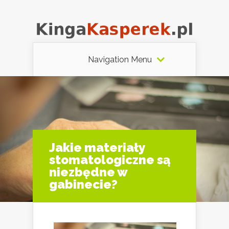
Navigation Menu
Jakie materiały
stomatologiczne są
niezbędne w
gabinecie?