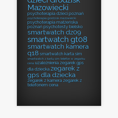
Mazowiecki
psychoterapia dzieci poznań
psychoterapia grodzisk mazowiecki
psychoterapia małżeńska
poznań
psychotesty bielsko
smartwatch dz09
smartwatch gt08
smartwatch kamera
q18
smartwatch karta sim
smartwatch z kartą sim
telefon w zegarku
uzależnienia
zegarek gps
cena
zegarek z
dla dziecka
gps dla dziecka
zegarek z kamera
zegarek z
telefonem cena