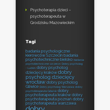
Psychoterapia dzieci –
psychoterapeuta w
Grodzisku Mazowieckim
Tagi
badania psychologiczne
kierowców Szczecin
badania
psychotechniczne bielsko
badania
psychotechniczne szczecin
Dobry psycholog
dobry psycholog
- Lublin
dobry
dziecięcy kraków
psycholog dziecięcy
wrocław
dobry psycholog
Gliwice
Dobry psycholog Warszawa
dobry
dobry
psychoterapeuta Gdańsk
psychoterapeuta kraków
dobry
psychoterapeuta poznań
dobry
psychoterapeuta warszawa
dobry