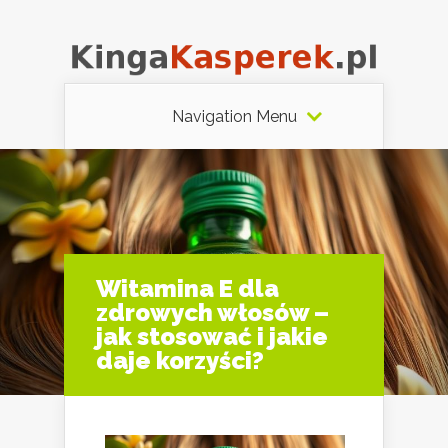
Navigation Menu
Witamina E dla
zdrowych włosów –
jak stosować i jakie
daje korzyści?