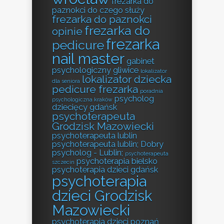
frezarka do
paznokci do czego służy
frezarka do paznokci
frezarka do
opinie
frezarka
pedicure
nail master
gabinet
psychologiczny gliwice
lokalizator
lokalizator dziecka
dla seniora
pedicure frezarka
poradnia
psycholog
psychologiczna kraków
dziecięcy gdańsk
psychoterapeuta
Grodzisk Mazowiecki
psychoterapeuta lublin
psychoterapeuta lublin; Dobry
psycholog - Lublin;
psychoterapeuta
psychoterapia bielsko
szczecin
psychoterapia dzieci gdańsk
psychoterapia
dzieci Grodzisk
Mazowiecki
psychoterapia dzieci poznań