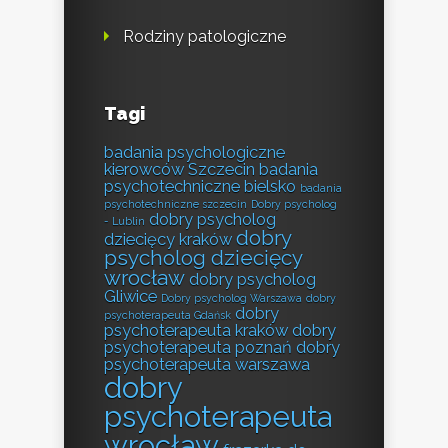
Rodziny patologiczne
Tagi
badania psychologiczne
kierowców Szczecin
badania
psychotechniczne bielsko
badania
psychotechniczne szczecin
Dobry psycholog
dobry psycholog
- Lublin
dobry
dziecięcy kraków
psycholog dziecięcy
wrocław
dobry psycholog
Gliwice
Dobry psycholog Warszawa
dobry
dobry
psychoterapeuta Gdańsk
psychoterapeuta kraków
dobry
psychoterapeuta poznań
dobry
psychoterapeuta warszawa
dobry
psychoterapeuta
wrocław