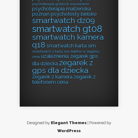
psychoterapia grodzisk mazowiecki
psychoterapia małżeńska
poznań
psychotesty bielsko
smartwatch dz09
smartwatch gt08
smartwatch kamera
q18
smartwatch karta sim
smartwatch z kartą sim
telefon w zegarku
uzależnienia
zegarek gps
cena
zegarek z
dla dziecka
gps dla dziecka
zegarek z kamera
zegarek z
telefonem cena
Designed by
Elegant Themes
| Powered by
WordPress