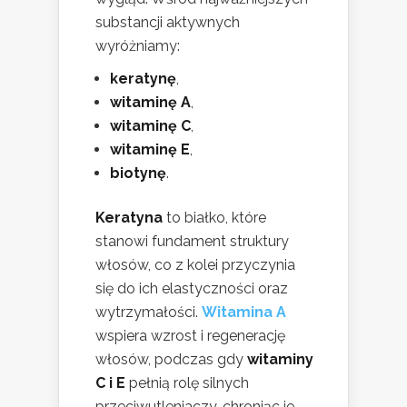
substancji aktywnych
wyróżniamy:
keratynę
,
witaminę A
,
witaminę C
,
witaminę E
,
biotynę
.
Keratyna
to białko, które
stanowi fundament struktury
włosów, co z kolei przyczynia
się do ich elastyczności oraz
wytrzymałości.
Witamina A
wspiera wzrost i regenerację
włosów, podczas gdy
witaminy
C i E
pełnią rolę silnych
przeciwutleniaczy, chroniąc je