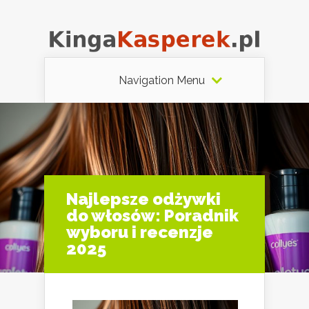
Navigation Menu
Najlepsze odżywki
do włosów: Poradnik
wyboru i recenzje
2025