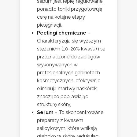
sebum jest lepiej regulowane,
ponadto toniki przygotowują
cerę na kolejne etapy
pielęgnacji,
Peelingi chemiczne
–
Charakteryzują się wyższym
stężeniem (10-20% kwasu) i są
przeznaczone do zabiegów
wykonywanych w
profesjonalnych gabinetach
kosmetycznych, efektywnie
eliminują martwy naskórek,
znacząco poprawiając
strukturę skóry,
Serum
– To skoncentrowane
preparaty z kwasem
salicylowym, które wnikają
głęboko w skórę, redukując