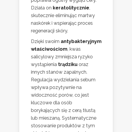
poprawia ogólny wygląd cery.
Działa on
keratolitycznie
,
skutecznie eliminując martwy
naskórek i wspierając proces
regeneracji skóry.
Dzięki swoim
antybakteryjnym
właściwościom
, kwas
salicylowy zmniejsza ryzyko
wystąpienia
trądziku
oraz
innych stanów zapalnych.
Regulacja wydzielania sebum
wpływa pozytywnie na
widoczność porów, co jest
kluczowe dla osób
borykających się z cerą tłustą
lub mieszaną. Systematyczne
stosowanie produktów z tym