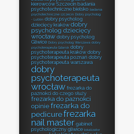
kierowców Szczecin
badania
psychotechniczne bielsko
badania
psychotechniczne szczecin
Dobry psycholog
dobry psycholog
- Lublin
dobry
dziecięcy kraków
psycholog dziecięcy
wrocław
dobry psycholog
Gliwice
Dobry psycholog Warszawa
dobry
dobry
psychoterapeuta Gdańsk
psychoterapeuta kraków
dobry
psychoterapeuta poznań
dobry
psychoterapeuta warszawa
dobry
psychoterapeuta
wrocław
frezarka do
paznokci do czego służy
frezarka do paznokci
frezarka do
opinie
frezarka
pedicure
nail master
gabinet
psychologiczny gliwice
lokalizator