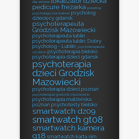
lokalizator dziecka
dla seniora
pedicure frezarka
poradnia
psycholog
psychologiczna kraków
dziecięcy gdańsk
psychoterapeuta
Grodzisk Mazowiecki
psychoterapeuta lublin
psychoterapeuta lublin; Dobry
psycholog - Lublin;
psychoterapeuta
psychoterapia bielsko
szczecin
psychoterapia dzieci gdańsk
psychoterapia
dzieci Grodzisk
Mazowiecki
psychoterapia dzieci poznań
psychoterapia grodzisk mazowiecki
psychoterapia małżeńska
poznań
psychotesty bielsko
smartwatch dz09
smartwatch gt08
smartwatch kamera
q18
smartwatch karta sim