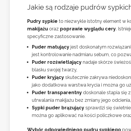
Jakie są rodzaje pudrów sypkich
Pudry sypkie
to niezwykle istotny element w 
makijażu
oraz
poprawie wyglądu cery
. Istni
specyficzne zastosowanie.
Puder matujący
jest doskonałym rozwiązani
jest kontrolowanie nadmiaru sebum, co poz
Puder rozświetlający
nadaje skórze świeżośc
blasku swojej twarzy,
Puder kryjący
skutecznie zakrywa niedoskonał
jako dodatkowa warstwa krycia i można go uż
Puder transparentny
doskonale stapia się 
utrwalania makijażu bez zmiany jego odcienia,
Sypki puder brązujący
sprawdzi się świetni
można go aplikować na kości policzkowe oraz 
Wybór odpowiedniego pudru sypkiego
powi