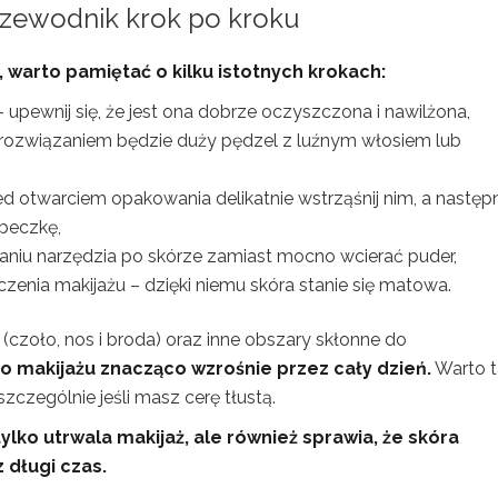
rzewodnik krok po kroku
 warto pamiętać o kilku istotnych krokach:
 upewnij się, że jest ona dobrze oczyszczona i nawilżona,
rozwiązaniem będzie duży pędzel z luźnym włosiem lub
d otwarciem opakowania delikatnie wstrząśnij nim, a następ
ąbeczkę,
waniu narzędzia po skórze zamiast mocno wcierać puder,
enia makijażu – dzięki niemu skóra stanie się matowa.
(czoło, nos i broda) oraz inne obszary skłonne do
o makijażu znacząco wzrośnie przez cały dzień.
Warto t
czególnie jeśli masz cerę tłustą.
lko utrwala makijaż, ale również sprawia, że skóra
 długi czas.