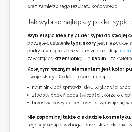
oraz zamierzonego rezultatu końcowego.
Jak wybrać najlepszy puder sypki 
Wybierając idealny puder sypki do swojej 
początek, ustalenie
typu skóry
jest niezwykle i
pudry matujące, które skutecznie redukują
nadm
zawierające
krzemionkę
lub
kaolin
– to świetn
Kolejnym ważnym elementem jest kolor pu
Twojej skóry. Oto kilka rekomendacji:
neutralny beż sprawdzi się u większości osób,
złocisty odcień doda świeżości skórze o ciepl
brzoskwiniowy odcień również wpasuje się w c
Nie zapominaj także o składzie kosmetyku.
tego wybieraj te wzbogacone o składniki nawilża