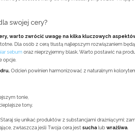
dla swojej cery?
cery, warto zwrócić uwagę na kilka kluczowych aspektó
stotne. Dla osób z cerą tłustą najlepszym rozwiązaniem będą
iar sebum
oraz nieprzyjemny blask. Warto postawić na prod
e opcje.
dru.
Odcień powinien harmonizować z naturalnym koloryte
ejszym tonie,
ieplejsze tony.
Staraj się unikać produktów z substancjami drażniącymi; zam
jące, zwłaszcza jeśli Twoja cera jest
sucha
lub
wrażliwa
.