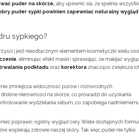
wać puder na skórze,
aby upewnić się, że spełnia wszystk
obry puder sypki powinien zapewniać naturalny wygląd
udru sypkiego?
orzyści i jest nieodłącznym elementem kosmetyczki wielu osó
czenie
, eliminując efekt maski i sprawiając, że makijaż wyglą
trwalania podkładu
oraz
korektora
znacząco zwiększa ic
ecznie zmniejsza widoczność porów i różnorodnych
a drobne nierówności na skórze, co prowadzi do uzyskania
ontrolowanie wydzielania sebum, co zapobiega nadmiernem
wnież poprawić ogólny wygląd cery. Wiele dostępnych formu
óre wspierają zdrowie naszej skóry. Tak więc puder nie tylko