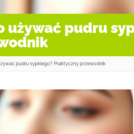
o używać pudru sy
ewodnik
używać pudru sypkiego? Praktyczny przewodnik