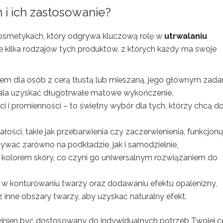
 i ich zastosowanie?
kosmetykach, który odgrywa kluczową rolę w
utrwalaniu
eje kilka rodzajów tych produktów, z których każdy ma swoje
em dla osób z cerą tłustą lub mieszaną, jego głównym zad
wala uzyskać długotrwałe matowe wykończenie,
i i promienności – to świetny wybór dla tych, którzy chcą d
ości, takie jak przebarwienia czy zaczerwienienia, funkcjonu
ywać zarówno na podkładzie, jak i samodzielnie,
z kolorem skóry, co czyni go uniwersalnym rozwiązaniem do
e w konturowaniu twarzy oraz dodawaniu efektu opalenizny,
inne obszary twarzy, aby uzyskać naturalny efekt.
nien być dostosowany do indywidualnych potrzeb Twojej c