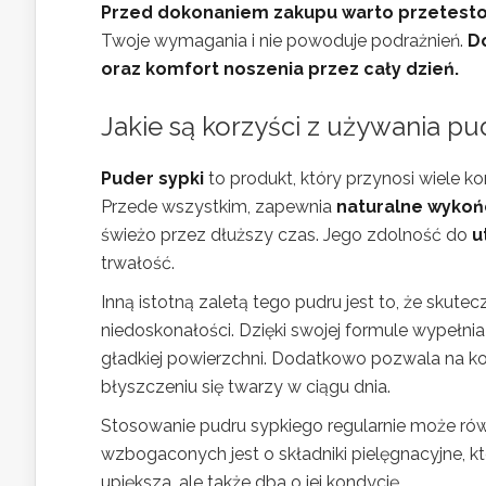
Przed dokonaniem zakupu warto przetesto
Twoje wymagania i nie powoduje podrażnień.
D
oraz komfort noszenia przez cały dzień.
Jakie są korzyści z używania p
Puder sypki
to produkt, który przynosi wiele k
Przede wszystkim, zapewnia
naturalne wykoń
świeżo przez dłuższy czas. Jego zdolność do
u
trwałość.
Inną istotną zaletą tego pudru jest to, że skut
niedoskonałości. Dzięki swojej formule wypełni
gładkiej powierzchni. Dodatkowo pozwala na k
błyszczeniu się twarzy w ciągu dnia.
Stosowanie pudru sypkiego regularnie może ró
wzbogaconych jest o składniki pielęgnacyjne, kt
upiększa, ale także dba o jej kondycję.