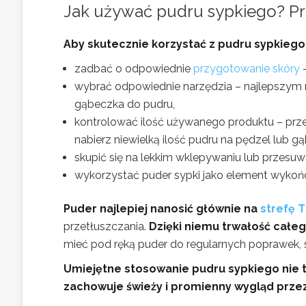
Jak używać pudru sypkiego? P
Aby skutecznie korzystać z pudru sypkiego,
zadbać o odpowiednie
przygotowanie skóry
–
wybrać odpowiednie narzędzia – najlepszym 
gąbeczka do pudru,
kontrolować ilość używanego produktu – prze
nabierz niewielką ilość pudru na pędzel lub g
skupić się na lekkim wklepywaniu lub przesu
wykorzystać puder sypki jako element wykończ
Puder najlepiej nanosić głównie na
strefę T
przetłuszczania.
Dzięki niemu trwałość całeg
mieć pod ręką puder do regularnych poprawek, sz
Umiejętne stosowanie pudru sypkiego nie ty
zachowuje świeży i promienny wygląd przez