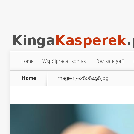
Home
Współpraca i kontakt
Bez kategorii
Home
image-1752808498.jpg