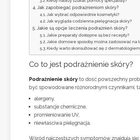
Kiedy należy szukać pomocy specjalisty?
Jak zapobiegać podrażnieniom skóry?
Jak wybrać odpowiednie kosmetyki?
Jak wygląda codzienna pielęgnacja skóry?
Jakie są opcje leczenia podrażnień skóry?
Jakie preparaty dostępne są bez recepty?
Jakie domowe sposoby można zastosować na 
Kiedy warto skonsultować się z dermatologiem
Co to jest podrażnienie skóry?
Podrażnienie skóry
to dość powszechny proble
być spowodowane różnorodnymi czynnikami, tak
alergeny,
substancje chemiczne,
promieniowanie UV,
niewłaściwa pielęgnacja.
Wśród najczęstszych symptomów znajdują się: