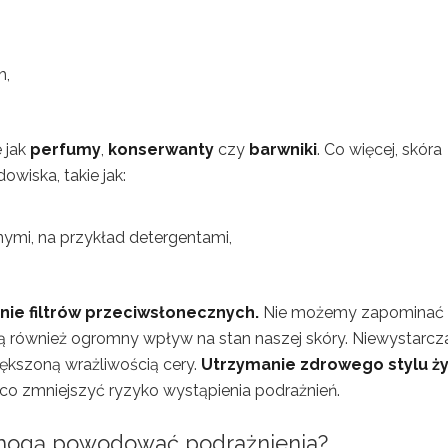
h,
 jak
perfumy
,
konserwanty
czy
barwniki
. Co więcej, skóra
owiska, takie jak:
ymi, na przykład detergentami,
nie filtrów przeciwsłonecznych.
Nie możemy zapominać
 również ogromny wpływ na stan naszej skóry. Niewystarcz
iększoną wrażliwością cery.
Utrzymanie zdrowego stylu ży
 zmniejszyć ryzyko wystąpienia podrażnień.
ce mogą powodować podrażnienia?