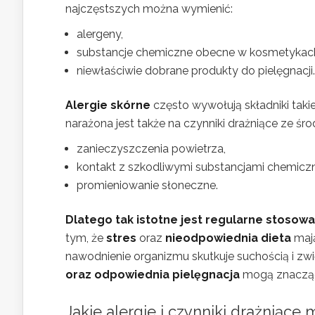
najczęstszych można wymienić:
alergeny,
substancje chemiczne obecne w kosmetykac
niewłaściwie dobrane produkty do pielęgnacji.
Alergie skórne
często wywołują składniki takie
narażona jest także na czynniki drażniące ze środ
zanieczyszczenia powietrza,
kontakt z szkodliwymi substancjami chemiczn
promieniowanie słoneczne.
Dlatego tak istotne jest regularne stosowa
tym, że
stres
oraz
nieodpowiednia dieta
mają
nawodnienie organizmu skutkuje suchością i zw
oraz odpowiednia pielęgnacja
mogą znacząco
Jakie alergie i czynniki drażnią