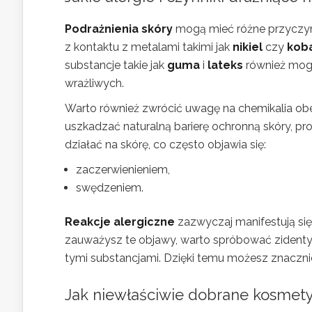
Podrażnienia skóry
mogą mieć różne przyczy
z kontaktu z metalami takimi jak
nikiel
czy
koba
substancje takie jak
guma
i
lateks
również mogą
wrażliwych.
Warto również zwrócić uwagę na chemikalia ob
uszkadzać naturalną barierę ochronną skóry, pr
działać na skórę, co często objawia się:
zaczerwienieniem,
swędzeniem.
Reakcje alergiczne
zazwyczaj manifestują się 
zauważysz te objawy, warto spróbować zidentyf
tymi substancjami. Dzięki temu możesz znacznie
Jak niewłaściwie dobrane kosmety