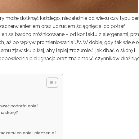
ry może dotknąć każdego, niezależnie od wieku czy typu cer
aczerwienieniem oraz uczuciem ściągnięcia, co potrafi
ień są bardzo zróżnicowane – od kontaktu z alergenami, prz
h, aż po wpływ promieniowania UV. W dobie, gdy tak wiele 
emu zjawisku bliżej, aby lepiej zrozumieć, jak dbać o skórę i
, odpowiednia pielęgnacja oraz znajomość czynników drażnią
dować podrażnienia?
na skórę?
 zaczerwienienie i pieczenie?