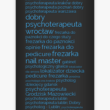
psychoterapeuta kraków
dobry
psychoterapeuta poznań
dobry
psychoterapeuta warszawa
dobry
psychoterapeuta
wrocław
frezarka do
paznokci do czego służy
frezarka do paznokci
frezarka do
opinie
frezarka
pedicure
nail master
gabinet
psychologiczny gliwice
lokalizator
lokalizator dziecka
dla seniora
pedicure frezarka
poradnia
psycholog
psychologiczna kraków
dziecięcy gdańsk
psychoterapeuta
Grodzisk Mazowiecki
psychoterapeuta lublin
psychoterapeuta lublin; Dobry
psycholog - Lublin;
psychoterapeuta