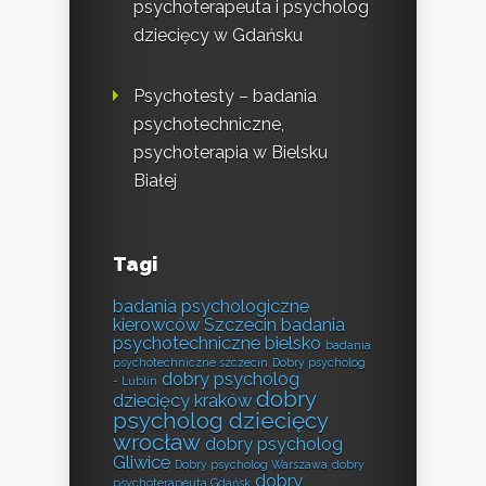
psychoterapeuta i psycholog
dziecięcy w Gdańsku
Psychotesty – badania
psychotechniczne,
psychoterapia w Bielsku
Białej
Tagi
badania psychologiczne
kierowców Szczecin
badania
psychotechniczne bielsko
badania
psychotechniczne szczecin
Dobry psycholog
dobry psycholog
- Lublin
dobry
dziecięcy kraków
psycholog dziecięcy
wrocław
dobry psycholog
Gliwice
Dobry psycholog Warszawa
dobry
dobry
psychoterapeuta Gdańsk