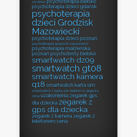
psychoterapia bielsko
szczecin
psychoterapia dzieci gdańsk
psychoterapia
dzieci Grodzisk
Mazowiecki
psychoterapia dzieci poznań
psychoterapia grodzisk mazowiecki
psychoterapia małżeńska
poznań
psychotesty bielsko
smartwatch dz09
smartwatch gt08
smartwatch kamera
q18
smartwatch karta sim
smartwatch z kartą sim
telefon w zegarku
uzależnienia
zegarek gps
cena
zegarek z
dla dziecka
gps dla dziecka
zegarek z kamera
zegarek z
telefonem cena