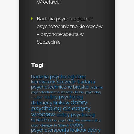
Wrocławiu
Badania psychologiczne i
psychotechniczne kierowców
– psychoterapeuta w
Szczecinie
Tagi
badania psychologiczne
kierowców Szczecin
badania
psychotechniczne bielsko
badania
psychotechniczne szczecin
Dobry psycholog
dobry psycholog
- Lublin
dobry
dziecięcy kraków
psycholog dziecięcy
wrocław
dobry psycholog
Gliwice
Dobry psycholog Warszawa
dobry
dobry
psychoterapeuta Gdańsk
psychoterapeuta kraków
dobry