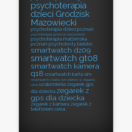
psychoterapia
dzieci Grodzisk
Mazowiecki
psychoterapia dzieci poznań
psychoterapia grodzisk mazowiecki
psychoterapia małżeńska
poznań
psychotesty bielsko
smartwatch dz09
smartwatch gt08
smartwatch kamera
q18
smartwatch karta sim
smartwatch z kartą sim
telefon w zegarku
uzależnienia
zegarek gps
cena
zegarek z
dla dziecka
gps dla dziecka
zegarek z kamera
zegarek z
telefonem cena