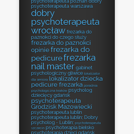
psychoterapeuta poznań
dobry
psychoterapeuta warszawa
dobry
psychoterapeuta
wrocław
frezarka do
paznokci do czego służy
frezarka do paznokci
frezarka do
opinie
frezarka
pedicure
nail master
gabinet
psychologiczny gliwice
lokalizator
lokalizator dziecka
dla seniora
pedicure frezarka
poradnia
psycholog
psychologiczna kraków
dziecięcy gdańsk
psychoterapeuta
Grodzisk Mazowiecki
psychoterapeuta lublin
psychoterapeuta lublin; Dobry
psycholog - Lublin;
psychoterapeuta
psychoterapia bielsko
szczecin
psychoterapia dzieci gdańsk