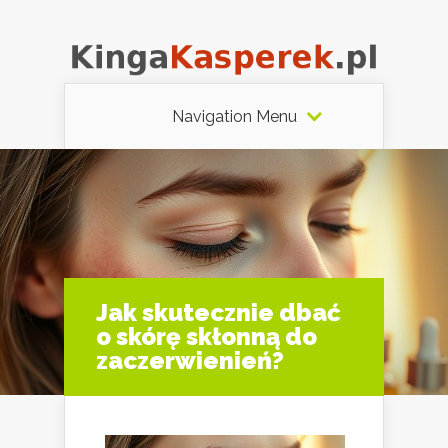
Navigation Menu
Jak skutecznie dbać
o skórę skłonną do
zaczerwienień?