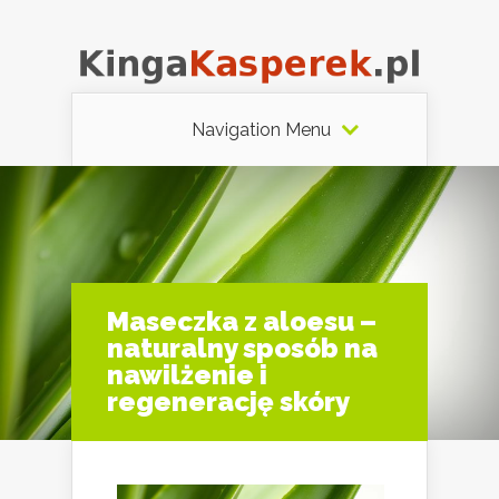
Navigation Menu
Maseczka z aloesu –
naturalny sposób na
nawilżenie i
regenerację skóry