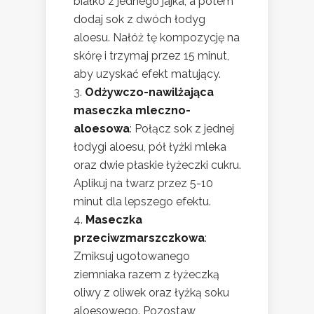
białko z jednego jajka, a potem
dodaj sok z dwóch łodyg
aloesu. Nałóż tę kompozycję na
skórę i trzymaj przez 15 minut,
aby uzyskać efekt matujący.
Odżywczo-nawilżająca
maseczka mleczno-
aloesowa
: Połącz sok z jednej
łodygi aloesu, pół łyżki mleka
oraz dwie płaskie łyżeczki cukru.
Aplikuj na twarz przez 5-10
minut dla lepszego efektu.
Maseczka
przeciwzmarszczkowa
:
Zmiksuj ugotowanego
ziemniaka razem z łyżeczką
oliwy z oliwek oraz łyżką soku
aloesowego. Pozostaw