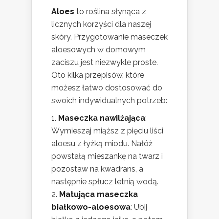
Aloes
to roślina słynąca z
licznych korzyści dla naszej
skóry. Przygotowanie maseczek
aloesowych w domowym
zaciszu jest niezwykle proste.
Oto kilka przepisów, które
możesz łatwo dostosować do
swoich indywidualnych potrzeb:
Maseczka nawilżająca
:
Wymieszaj miąższ z pięciu liści
aloesu z łyżką miodu. Nałóż
powstałą mieszankę na twarz i
pozostaw na kwadrans, a
następnie spłucz letnią wodą.
Matująca maseczka
białkowo-aloesowa
: Ubij