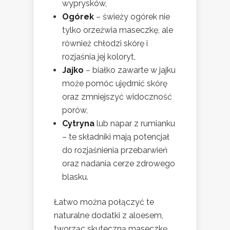
wyprysków,
Ogórek
– świeży ogórek nie
tylko orzeźwia maseczkę, ale
również chłodzi skórę i
rozjaśnia jej koloryt,
Jajko
– białko zawarte w jajku
może pomóc ujędrnić skórę
oraz zmniejszyć widoczność
porów,
Cytryna
lub napar z rumianku
– te składniki mają potencjał
do rozjaśnienia przebarwień
oraz nadania cerze zdrowego
blasku.
Łatwo można połączyć te
naturalne dodatki z aloesem,
tworząc skuteczną maseczkę