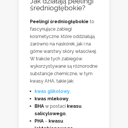
Jak działają peelingi
średniogłębokie?
Peelingi średniogłębokie
to
fascynujące zabiegi
kosmetyczne, które oddziałują
zarówno na naskórek, jak i na
górne warstwy skóry właściwej.
W trakcie tych zabiegów
wykorzystywane są różnorodne
substancje chemiczne, w tym
kwasy AHA, takie jak:
kwas glikolowy
,
kwas mlekowy
,
BHA
w postaci
kwasu
salicylowego
,
PHA
–
kwasu