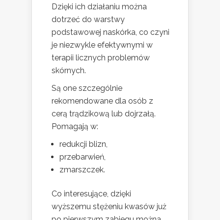
Dzięki ich działaniu można
dotrzeć do warstwy
podstawowej naskórka, co czyni
je niezwykle efektywnymi w
terapii licznych problemów
skórnych.
Są one szczególnie
rekomendowane dla osób z
cerą trądzikową lub dojrzałą.
Pomagają w:
redukcji blizn,
przebarwień,
zmarszczek.
Co interesujące, dzięki
wyższemu stężeniu kwasów już
po pierwszym zabiegu można