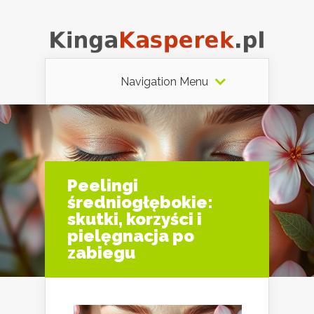
Navigation Menu
Peelingi
średniogłębokie:
skutki, korzyści i
pielęgnacja po
zabiegu