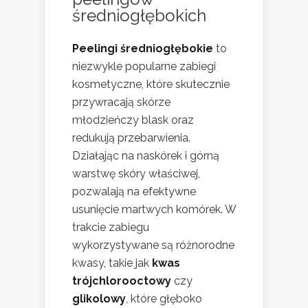
średniogłębokich
Peelingi średniogłębokie
to
niezwykle popularne zabiegi
kosmetyczne, które skutecznie
przywracają skórze
młodzieńczy blask oraz
redukują przebarwienia.
Działając na naskórek i górną
warstwę skóry właściwej,
pozwalają na efektywne
usunięcie martwych komórek. W
trakcie zabiegu
wykorzystywane są różnorodne
kwasy, takie jak
kwas
trójchlorooctowy
czy
glikolowy
, które głęboko