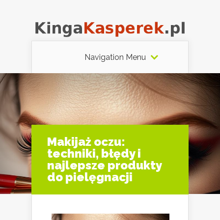
Navigation Menu
Makijaż oczu:
techniki, błędy i
najlepsze produkty
do pielęgnacji