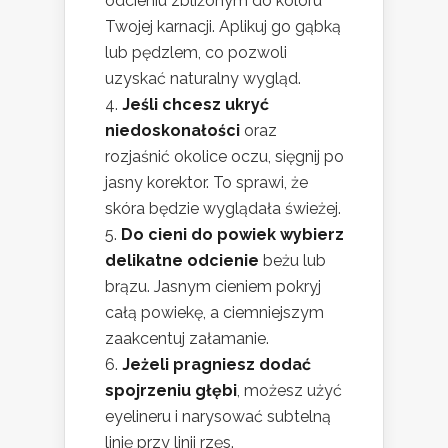
odcieniu zbliżonym do koloru
Twojej karnacji. Aplikuj go gąbką
lub pędzlem, co pozwoli
uzyskać naturalny wygląd.
Jeśli chcesz ukryć
niedoskonałości
oraz
rozjaśnić okolice oczu, sięgnij po
jasny korektor. To sprawi, że
skóra będzie wyglądała świeżej.
Do cieni do powiek wybierz
delikatne odcienie
beżu lub
brązu. Jasnym cieniem pokryj
całą powiekę, a ciemniejszym
zaakcentuj załamanie.
Jeżeli pragniesz dodać
spojrzeniu głębi
, możesz użyć
eyelineru i narysować subtelną
linię przy linii rzęs.