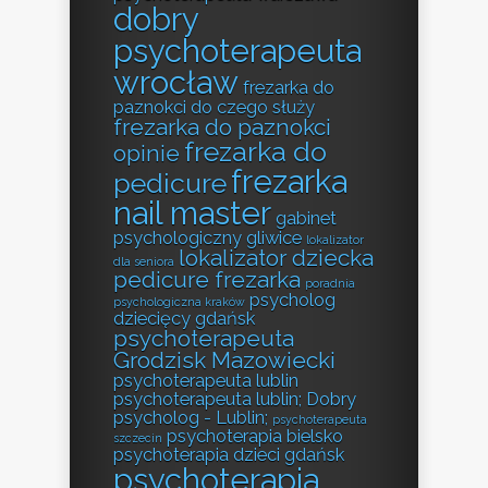
dobry
psychoterapeuta
wrocław
frezarka do
paznokci do czego służy
frezarka do paznokci
frezarka do
opinie
frezarka
pedicure
nail master
gabinet
psychologiczny gliwice
lokalizator
lokalizator dziecka
dla seniora
pedicure frezarka
poradnia
psycholog
psychologiczna kraków
dziecięcy gdańsk
psychoterapeuta
Grodzisk Mazowiecki
psychoterapeuta lublin
psychoterapeuta lublin; Dobry
psycholog - Lublin;
psychoterapeuta
psychoterapia bielsko
szczecin
psychoterapia dzieci gdańsk
psychoterapia