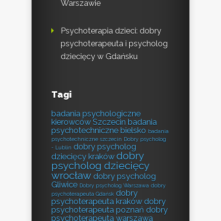
Warszawie
Psychoterapia dzieci: dobry
psychoterapeuta i psycholog
dziecięcy w Gdańsku
Tagi
badania psychologiczne
kierowców Szczecin
badania
psychotechniczne bielsko
badania
psychotechniczne szczecin
Dobry psycholog
dobry psycholog
- Lublin
dobry
dziecięcy kraków
psycholog dziecięcy
wrocław
dobry psycholog
Gliwice
Dobry psycholog Warszawa
dobry
dobry
psychoterapeuta Gdańsk
psychoterapeuta kraków
dobry
psychoterapeuta poznań
dobry
psychoterapeuta warszawa