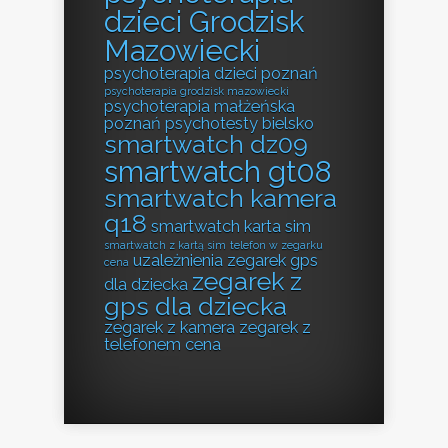
dzieci Grodzisk
Mazowiecki
psychoterapia dzieci poznań
psychoterapia grodzisk mazowiecki
psychoterapia małżeńska
poznań
psychotesty bielsko
smartwatch dz09
smartwatch gt08
smartwatch kamera
q18
smartwatch karta sim
smartwatch z kartą sim
telefon w zegarku
uzależnienia
zegarek gps
cena
zegarek z
dla dziecka
gps dla dziecka
zegarek z kamera
zegarek z
telefonem cena