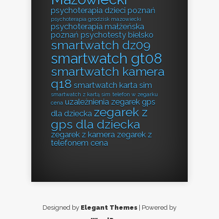
psychoterapia dzieci poznań
psychoterapia grodzisk mazowiecki
psychoterapia małżeńska
poznań
psychotesty bielsko
smartwatch dz09
smartwatch gt08
smartwatch kamera
q18
smartwatch karta sim
smartwatch z kartą sim
telefon w zegarku
uzależnienia
zegarek gps
cena
zegarek z
dla dziecka
gps dla dziecka
zegarek z kamera
zegarek z
telefonem cena
Designed by
Elegant Themes
| Powered by