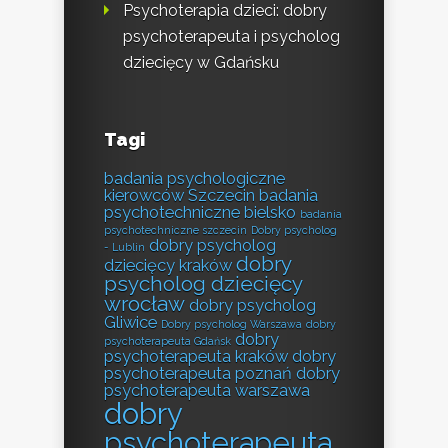
Psychoterapia dzieci: dobry
psychoterapeuta i psycholog
dziecięcy w Gdańsku
Tagi
badania psychologiczne
kierowców Szczecin
badania
psychotechniczne bielsko
badania
psychotechniczne szczecin
Dobry psycholog
dobry psycholog
- Lublin
dobry
dziecięcy kraków
psycholog dziecięcy
wrocław
dobry psycholog
Gliwice
Dobry psycholog Warszawa
dobry
dobry
psychoterapeuta Gdańsk
psychoterapeuta kraków
dobry
psychoterapeuta poznań
dobry
psychoterapeuta warszawa
dobry
psychoterapeuta