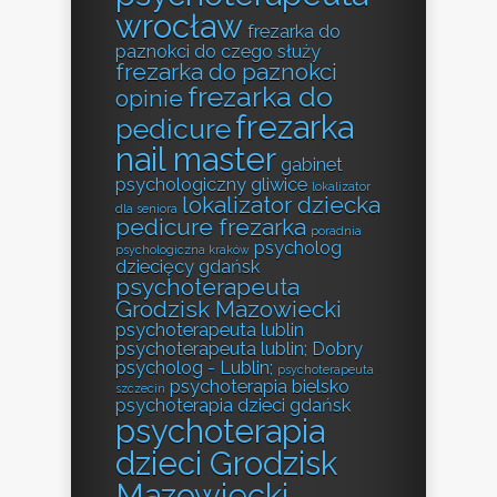
wrocław
frezarka do
paznokci do czego służy
frezarka do paznokci
frezarka do
opinie
frezarka
pedicure
nail master
gabinet
psychologiczny gliwice
lokalizator
lokalizator dziecka
dla seniora
pedicure frezarka
poradnia
psycholog
psychologiczna kraków
dziecięcy gdańsk
psychoterapeuta
Grodzisk Mazowiecki
psychoterapeuta lublin
psychoterapeuta lublin; Dobry
psycholog - Lublin;
psychoterapeuta
psychoterapia bielsko
szczecin
psychoterapia dzieci gdańsk
psychoterapia
dzieci Grodzisk
Mazowiecki