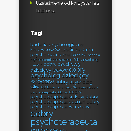
Uzależnienie od korzystania z
telefonu.
Tagi
badania psychologiczne
kierowców Szczecin
badania
psychotechniczne bielsko
badania
psychotechniczne szczecin
Dobry psycholog
dobry psycholog
- Lublin
dobry
dziecięcy kraków
psycholog dziecięcy
wrocław
dobry psycholog
Gliwice
Dobry psycholog Warszawa
dobry
dobry
psychoterapeuta Gdańsk
psychoterapeuta kraków
dobry
psychoterapeuta poznań
dobry
psychoterapeuta warszawa
dobry
psychoterapeuta
wrocław