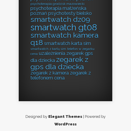
psychoterapia grodzisk mazowiecki
psychoterapia małżeńska
poznań
psychotesty bielsko
smartwatch dz09
smartwatch gt08
smartwatch kamera
q18
smartwatch karta sim
smartwatch z kartą sim
telefon w zegarku
uzależnienia
zegarek gps
cena
zegarek z
dla dziecka
gps dla dziecka
zegarek z kamera
zegarek z
telefonem cena
Designed by
Elegant Themes
| Powered by
WordPress