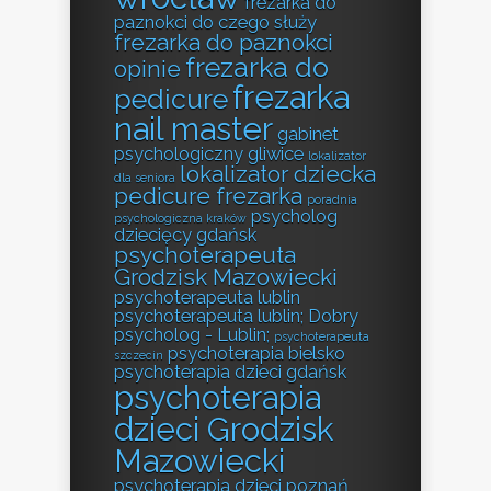
frezarka do
paznokci do czego służy
frezarka do paznokci
frezarka do
opinie
frezarka
pedicure
nail master
gabinet
psychologiczny gliwice
lokalizator
lokalizator dziecka
dla seniora
pedicure frezarka
poradnia
psycholog
psychologiczna kraków
dziecięcy gdańsk
psychoterapeuta
Grodzisk Mazowiecki
psychoterapeuta lublin
psychoterapeuta lublin; Dobry
psycholog - Lublin;
psychoterapeuta
psychoterapia bielsko
szczecin
psychoterapia dzieci gdańsk
psychoterapia
dzieci Grodzisk
Mazowiecki
psychoterapia dzieci poznań