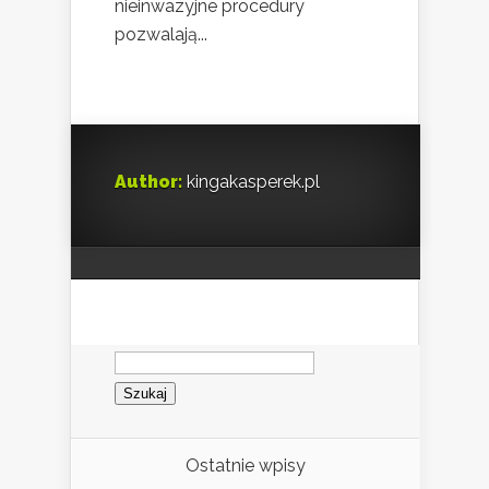
nieinwazyjne procedury
pozwalają...
Author:
kingakasperek.pl
Szukaj:
Ostatnie wpisy