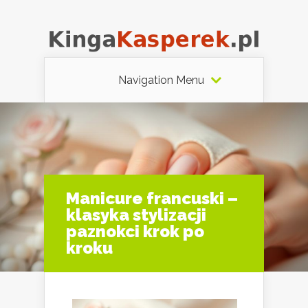
Navigation Menu
Manicure francuski –
klasyka stylizacji
paznokci krok po
kroku