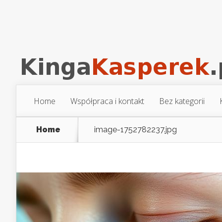
Home
Współpraca i kontakt
Bez kategorii
Home
image-1752782237.jpg