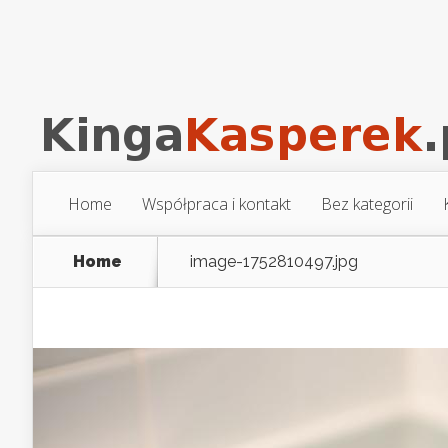
Home
Współpraca i kontakt
Bez kategorii
Home
image-1752810497.jpg