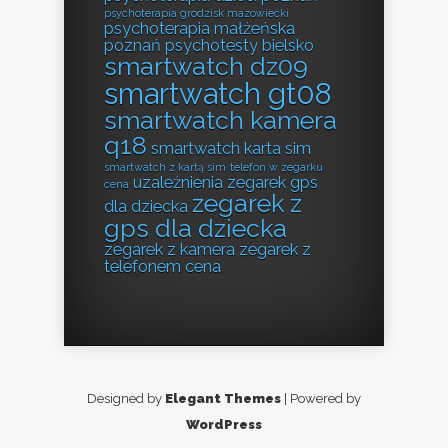
psychoterapia grodzisk mazowiecki
psychoterapia małżeńska
poznań
psychotesty bielsko
smartwatch dz09
smartwatch gt08
smartwatch kamera
q18
smartwatch karta sim
smartwatch z kartą sim
telefon w zegarku
uzależnienia
zegarek gps
cena
zegarek z
dla dziecka
gps dla dziecka
zegarek z kamera
zegarek z
telefonem cena
Designed by
Elegant Themes
| Powered by
WordPress