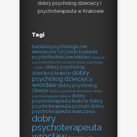
dobry psycholog dziecięcy i
psychoterapeuta w Krakowie
Tagi
badania psychologiczne
kierowców Szczecin
badania
psychotechniczne bielsko
badania
psychotechniczne szczecin
Dobry psycholog
dobry psycholog
- Lublin
dobry
dziecięcy kraków
psycholog dziecięcy
wrocław
dobry psycholog
Gliwice
Dobry psycholog Warszawa
dobry
dobry
psychoterapeuta Gdańsk
psychoterapeuta kraków
dobry
psychoterapeuta poznań
dobry
psychoterapeuta warszawa
dobry
psychoterapeuta
wrocław