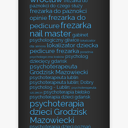
frezarka do
paznokci do czego służy
frezarka do paznokci
frezarka do
opinie
frezarka
pedicure
nail master
gabinet
psychologiczny gliwice
lokalizator
lokalizator dziecka
dla seniora
pedicure frezarka
poradnia
psycholog
psychologiczna kraków
dziecięcy gdańsk
psychoterapeuta
Grodzisk Mazowiecki
psychoterapeuta lublin
psychoterapeuta lublin; Dobry
psycholog - Lublin;
psychoterapeuta
psychoterapia bielsko
szczecin
psychoterapia dzieci gdańsk
psychoterapia
dzieci Grodzisk
Mazowiecki
psychoterapia dzieci poznań