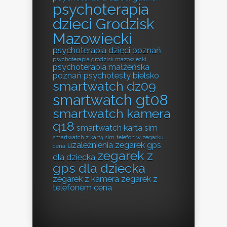
psychoterapia
dzieci Grodzisk
Mazowiecki
psychoterapia dzieci poznań
psychoterapia grodzisk mazowiecki
psychoterapia małżeńska
poznań
psychotesty bielsko
smartwatch dz09
smartwatch gt08
smartwatch kamera
q18
smartwatch karta sim
smartwatch z kartą sim
telefon w zegarku
uzależnienia
zegarek gps
cena
zegarek z
dla dziecka
gps dla dziecka
zegarek z kamera
zegarek z
telefonem cena