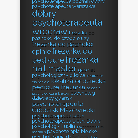
psychoterapeuta poznań
dobry
psychoterapeuta warszawa
dobry
psychoterapeuta
wrocław
frezarka do
paznokci do czego służy
frezarka do paznokci
frezarka do
opinie
frezarka
pedicure
nail master
gabinet
psychologiczny gliwice
lokalizator
lokalizator dziecka
dla seniora
pedicure frezarka
poradnia
psycholog
psychologiczna kraków
dziecięcy gdańsk
psychoterapeuta
Grodzisk Mazowiecki
psychoterapeuta lublin
psychoterapeuta lublin; Dobry
psycholog - Lublin;
psychoterapeuta
psychoterapia bielsko
szczecin
psychoterapia dzieci gdańsk