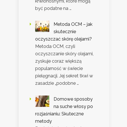
krwionośnymi, które mogą
być podatne na …
Metoda OCM – jak
skutecznie
oczyszczać skórę olejami?
Metoda OCM, czyli
oczyszczanie skóry olejami,
zyskuje coraz większą
popularność w świecie
pielęgnacji. Jej sekret tkwi w
zasadzie „podobne …
Domowe sposoby
na suche włosy po
rozjaśnianiu: Skuteczne
metody