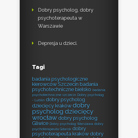
Dobry psycholog, dobry
psychoterapeuta w
Warszawie
Depresja u dzieci.
Tagi
badania psychologiczne
kierowców Szczecin
badania
psychotechniczne bielsko
badania
psychotechniczne szczecin
Dobry psycholog
dobry psycholog
- Lublin
dobry
dziecięcy kraków
psycholog dziecięcy
wrocław
dobry psycholog
Gliwice
Dobry psycholog Warszawa
dobry
dobry
psychoterapeuta Gdańsk
psychoterapeuta kraków
dobry