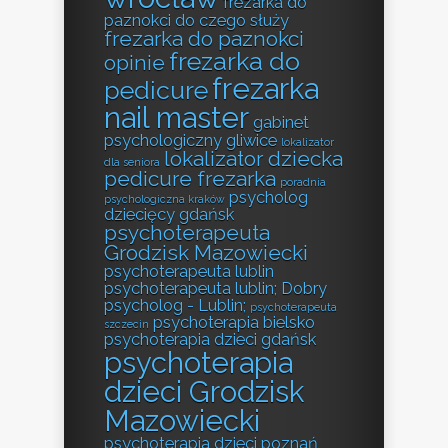
frezarka do
paznokci do czego służy
frezarka do paznokci
frezarka do
opinie
frezarka
pedicure
nail master
gabinet
psychologiczny gliwice
lokalizator
lokalizator dziecka
dla seniora
pedicure frezarka
poradnia
psycholog
psychologiczna kraków
dziecięcy gdańsk
psychoterapeuta
Grodzisk Mazowiecki
psychoterapeuta lublin
psychoterapeuta lublin; Dobry
psycholog - Lublin;
psychoterapeuta
psychoterapia bielsko
szczecin
psychoterapia dzieci gdańsk
psychoterapia
dzieci Grodzisk
Mazowiecki
psychoterapia dzieci poznań