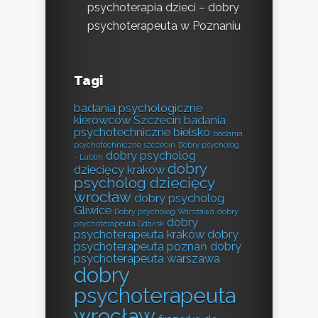
psychoterapia dzieci – dobry
psychoterapeuta w Poznaniu
Tagi
badania psychologiczne
kierowców Szczecin
badania
psychotechniczne bielsko
badania
psychotechniczne szczecin
Dobry psycholog
dobry psycholog
- Lublin
dobry
dziecięcy kraków
psycholog dziecięcy
wrocław
dobry psycholog
Gliwice
Dobry psycholog Warszawa
dobry
dobry
psychoterapeuta Gdańsk
psychoterapeuta kraków
dobry
psychoterapeuta poznań
dobry
psychoterapeuta warszawa
dobry
psychoterapeuta
wrocław