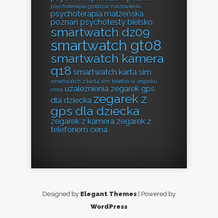
psychoterapia grodzisk mazowiecki
psychoterapia małżeńska
poznań
psychotesty bielsko
smartwatch dz09
smartwatch gt08
smartwatch kamera
q18
smartwatch karta sim
smartwatch z kartą sim
telefon w zegarku
uzależnienia
zegarek gps
cena
zegarek z
dla dziecka
gps dla dziecka
zegarek z kamera
zegarek z
telefonem cena
Designed by
Elegant Themes
| Powered by
WordPress