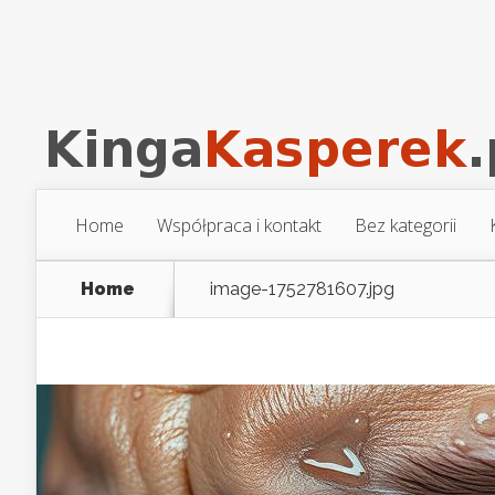
Home
Współpraca i kontakt
Bez kategorii
Home
image-1752781607.jpg