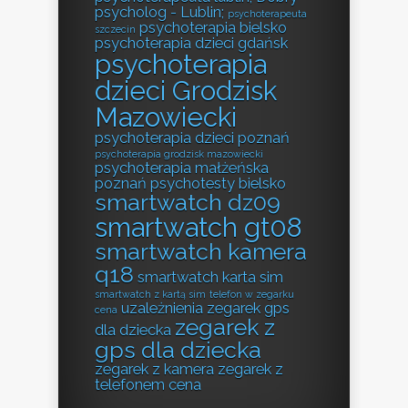
psycholog - Lublin;
psychoterapeuta
psychoterapia bielsko
szczecin
psychoterapia dzieci gdańsk
psychoterapia
dzieci Grodzisk
Mazowiecki
psychoterapia dzieci poznań
psychoterapia grodzisk mazowiecki
psychoterapia małżeńska
poznań
psychotesty bielsko
smartwatch dz09
smartwatch gt08
smartwatch kamera
q18
smartwatch karta sim
smartwatch z kartą sim
telefon w zegarku
uzależnienia
zegarek gps
cena
zegarek z
dla dziecka
gps dla dziecka
zegarek z kamera
zegarek z
telefonem cena