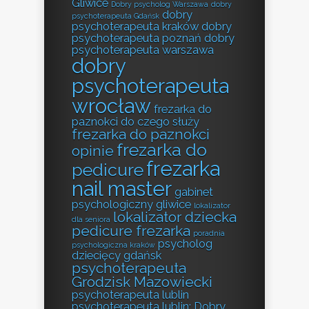
Gliwice
Dobry psycholog Warszawa
dobry
dobry
psychoterapeuta Gdańsk
psychoterapeuta kraków
dobry
psychoterapeuta poznań
dobry
psychoterapeuta warszawa
dobry
psychoterapeuta
wrocław
frezarka do
paznokci do czego służy
frezarka do paznokci
frezarka do
opinie
frezarka
pedicure
nail master
gabinet
psychologiczny gliwice
lokalizator
lokalizator dziecka
dla seniora
pedicure frezarka
poradnia
psycholog
psychologiczna kraków
dziecięcy gdańsk
psychoterapeuta
Grodzisk Mazowiecki
psychoterapeuta lublin
psychoterapeuta lublin; Dobry