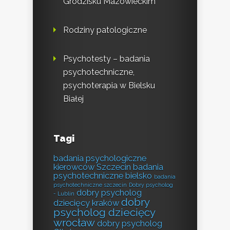
Grodzisku Mazowieckim
Rodziny patologiczne
Psychotesty – badania
psychotechniczne,
psychoterapia w Bielsku
Białej
Tagi
badania psychologiczne
kierowców Szczecin
badania
psychotechniczne bielsko
badania
psychotechniczne szczecin
Dobry psycholog
dobry psycholog
- Lublin
dobry
dziecięcy kraków
psycholog dziecięcy
wrocław
dobry psycholog