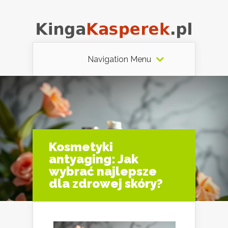
Navigation Menu
Kosmetyki
antyaging: Jak
wybrać najlepsze
dla zdrowej skóry?