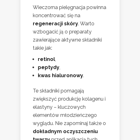
Wieczorna pielęgnacja powinna
koncentrować się na
regeneracji skóry
. Warto
wzbogacić ją o preparaty
zawierające aktywne składniki
takie jak:
retinol
,
peptydy
,
kwas hialuronowy
.
Te składniki pomagają
zwiększyć produkcję kolagenu i
elastyny – kluczowych
elementów młodzieńczego
wyglądu. Nie zapominaj także o
dokładnym oczyszczeniu
twarzy
przed aplikacją tych