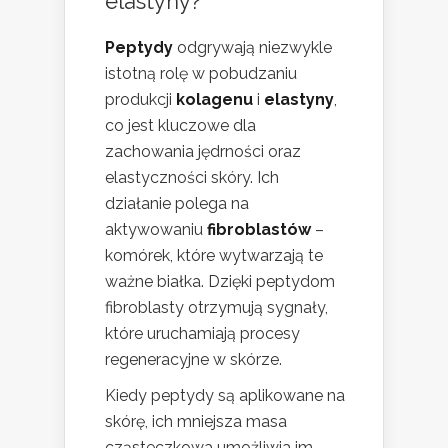
elastyny?
Peptydy
odgrywają niezwykle
istotną rolę w pobudzaniu
produkcji
kolagenu
i
elastyny
,
co jest kluczowe dla
zachowania jędrności oraz
elastyczności skóry. Ich
działanie polega na
aktywowaniu
fibroblastów
–
komórek, które wytwarzają te
ważne białka. Dzięki peptydom
fibroblasty otrzymują sygnały,
które uruchamiają procesy
regeneracyjne w skórze.
Kiedy peptydy są aplikowane na
skórę, ich mniejsza masa
cząsteczkowa umożliwia im