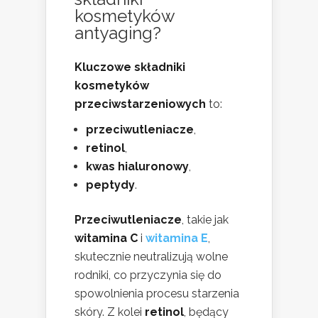
kosmetyków
antyaging?
Kluczowe składniki
kosmetyków
przeciwstarzeniowych
to:
przeciwutleniacze
,
retinol
,
kwas hialuronowy
,
peptydy
.
Przeciwutleniacze
, takie jak
witamina C
i
witamina E
,
skutecznie neutralizują wolne
rodniki, co przyczynia się do
spowolnienia procesu starzenia
skóry. Z kolei
retinol
, będący