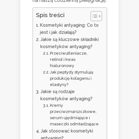
na naszą codzienną pielęgnację.
Spis treści
Kosmetyki antyaging: Co to
jest i jak działają?
Jakie są kluczowe składniki
kosmetyków antyaging?
Przeciwutleniacze,
retinol i kwas
hialuronowy
Jak peptydy stymulują
produkcję kolagenu i
elastyny?
Jakie są rodzaje
kosmetyków antyaging?
Kremy
przeciwzmarszczkowe,
serum ujędrniające i
maseczki odmładzające
Jak stosować kosmetyki
antyaging?