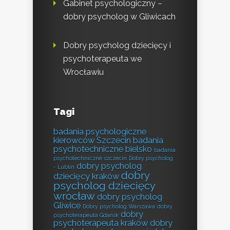
Gabinet psychologiczny –
dobry psycholog w Gliwicach
Dobry psycholog dziecięcy i
psychoterapeuta we
Wrocławiu
Tagi
badania psychologiczne
kierowców Szczecin
badania
psychotechniczne bielsko
badania
psychotechniczne szczecin
Dobry psycholog
dobry psycholog
- Lublin
dobry
dziecięcy kraków
psycholog dziecięcy
wrocław
dobry psycholog
Gliwice
Dobry psycholog Warszawa
dobry
dobry
psychoterapeuta Gdańsk
psychoterapeuta kraków
dobry