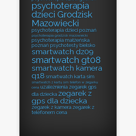
psychoterapia
dzieci Grodzisk
Mazowiecki
psychoterapia dzieci poznań
psychoterapia grodzisk mazowiecki
psychoterapia małżeńska
poznań
psychotesty bielsko
smartwatch dz09
smartwatch gt08
smartwatch kamera
q18
smartwatch karta sim
smartwatch z kartą sim
telefon w zegarku
uzależnienia
zegarek gps
cena
zegarek z
dla dziecka
gps dla dziecka
zegarek z kamera
zegarek z
telefonem cena