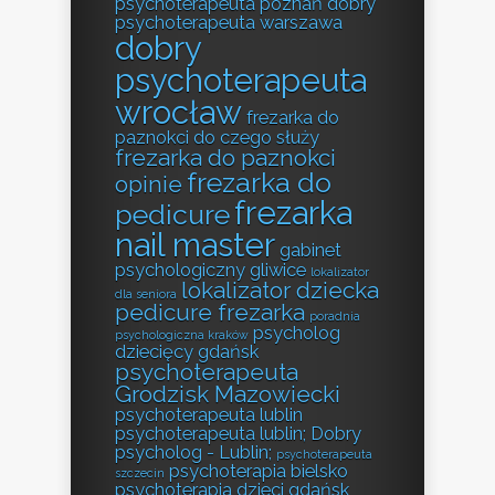
psychoterapeuta poznań
dobry
psychoterapeuta warszawa
dobry
psychoterapeuta
wrocław
frezarka do
paznokci do czego służy
frezarka do paznokci
frezarka do
opinie
frezarka
pedicure
nail master
gabinet
psychologiczny gliwice
lokalizator
lokalizator dziecka
dla seniora
pedicure frezarka
poradnia
psycholog
psychologiczna kraków
dziecięcy gdańsk
psychoterapeuta
Grodzisk Mazowiecki
psychoterapeuta lublin
psychoterapeuta lublin; Dobry
psycholog - Lublin;
psychoterapeuta
psychoterapia bielsko
szczecin
psychoterapia dzieci gdańsk