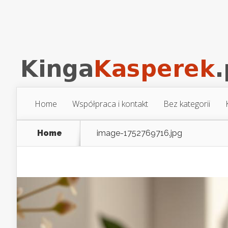
Home
Współpraca i kontakt
Bez kategorii
Home
image-1752769716.jpg