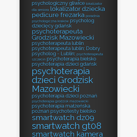
psychologiczny gliwice
lokalizator
lokalizator dziecka
dla seniora
pedicure frezarka
poradnia
psycholog
psychologiczna kraków
dziecięcy gdańsk
psychoterapeuta
Grodzisk Mazowiecki
psychoterapeuta lublin
psychoterapeuta lublin; Dobry
psycholog - Lublin;
psychoterapeuta
psychoterapia bielsko
szczecin
psychoterapia dzieci gdańsk
psychoterapia
dzieci Grodzisk
Mazowiecki
psychoterapia dzieci poznań
psychoterapia grodzisk mazowiecki
psychoterapia małżeńska
poznań
psychotesty bielsko
smartwatch dz09
smartwatch gt08
smartwatch kamera