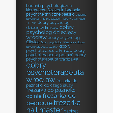
badania psychologiczne
kierowców Szczecin
badania
psychotechniczne bielsko
badania
psychotechniczne szczecin
Dobry psycholog
dobry psycholog
- Lublin
dobry
dziecięcy kraków
psycholog dziecięcy
wrocław
dobry psycholog
Gliwice
Dobry psycholog Warszawa
dobry
dobry
psychoterapeuta Gdańsk
psychoterapeuta kraków
dobry
psychoterapeuta poznań
dobry
psychoterapeuta warszawa
dobry
psychoterapeuta
wrocław
frezarka do
paznokci do czego służy
frezarka do paznokci
frezarka do
opinie
frezarka
pedicure
nail master
gabinet